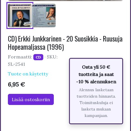
CD) Erkki Junkkarinen - 20 Suosikkia - Ruusuja
Hopeamaljassa (1996)
Formaatti:
· SKU:
CD
SL-2541
Osta yli 50 €
Tuote on käytetty
tuotteita ja saat
-10 % alennuksen
6,95 €
Alennus lasketaan
tuotteiden hinnasta.
Lisää ostoskoriin
Toimituskuluja ei
lasketa mukaan
kampanjaan.