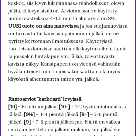
koskee, siis levyn lukupinnassa mahdollisesti olevia
jälkiä, ei levyn sisältöä. Arvioinnissa on käytetty
numeroasteikkoa 4-10, mutta alin arvio on 8½.
UUSI tuote on aina muoveissa
ja jos suojamuovissa
on tarrasta tai kansissa painauman jälkiä, on ne
pyritty kertomaan ilmoituksessa. Käytetyissä
tuotteissa kansissa saattaa olla käytön aiheuttamia
ja joissakin hintalapun ym. jälkiä, toivottavasti
kuvista näkyy. Kansipaperit on yleensä vähintään
hyväkuntoiset, mutta joissakin saattaa olla myös
käytöstä aiheutunutta taitos ym. jälkeä.
Kuntoarviot "karkeasti" levyissä
:
[10]
= Ei mitään jälkiä.
[10-] =
1-2 hyvin minimaalista
jälkeä.
[9½]
= 3-4 pientä jälkeä
[9+]
= 5-6 pientä
jälkeä.
[9] =
7-8 pientä jälkeä jne. Näitä on vaikea
suoraan luetteloida jälkien mukaan, kun jälkiä voi