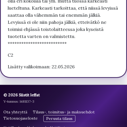
olla eri kokoisia tai ym. mutta tuossa karkeasti
lueteltuna. Karkeasti tarkoittaa, että niissä levyissä
saattaa olla vähemmän tai enemmän jälkiä.
Levyissä ei ole niin pahoja jälkiä, etteivätkö ne
toimisi ehjässä toistolaitteessa joka kyseistä
tuotetta varten on valmistettu.
**************************
C2
Lisätty valikoimaan: 22.05.2026
© 2026 Siistit leffat
Y-tunnus: 1481137-3
Ota yhteyttä
Tilaus-, toimitus- ja maksuehdot
Tietosuojaseloste
Peruuta tilaus