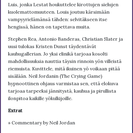
Luis, jonka Lestat houkuttelee kirottujen sielujen
kuolemattomuuteen. Louis joutuu kärsimään
vampyyrielämänsä tähden: selvitäkseen itse
hengissä, hänen on tapettava muita.
Stephen Rea, Antonio Banderas, Christian Slater ja
uusi tulokas Kristen Dunst täydentävät
kauhugallerian. Jo yksi elinikä tarjoaa kosolti
mahdollisuuksia nauttia täysin rinnoin yön villeistä
riemuista. Kuvittele, mitä ikuinen yö voikaan pitää
sisälään. Neil Jordanin (The Crying Game)
hypnoottinen ohjaus varmistaa sen, että elokuva
tarjoaa tarpeeksi jännitystä, kauhua ja pirullista
ilonpitoa kaikille yökulkijoille.
Extrat
» Commentary by Neil Jordan