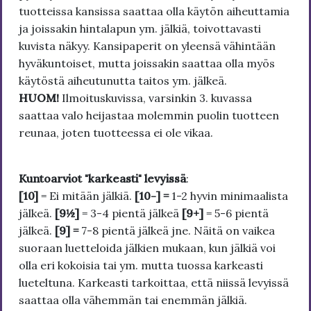
tuotteissa kansissa saattaa olla käytön aiheuttamia
ja joissakin hintalapun ym. jälkiä, toivottavasti
kuvista näkyy. Kansipaperit on yleensä vähintään
hyväkuntoiset, mutta joissakin saattaa olla myös
käytöstä aiheutunutta taitos ym. jälkeä.
HUOM!
Ilmoituskuvissa, varsinkin 3. kuvassa
saattaa valo heijastaa molemmin puolin tuotteen
reunaa, joten tuotteessa ei ole vikaa.
Kuntoarviot "karkeasti" levyissä
:
[10]
= Ei mitään jälkiä.
[10-] =
1-2 hyvin minimaalista
jälkeä.
[9½]
= 3-4 pientä jälkeä
[9+]
= 5-6 pientä
jälkeä.
[9] =
7-8 pientä jälkeä jne. Näitä on vaikea
suoraan luetteloida jälkien mukaan, kun jälkiä voi
olla eri kokoisia tai ym. mutta tuossa karkeasti
lueteltuna. Karkeasti tarkoittaa, että niissä levyissä
saattaa olla vähemmän tai enemmän jälkiä.