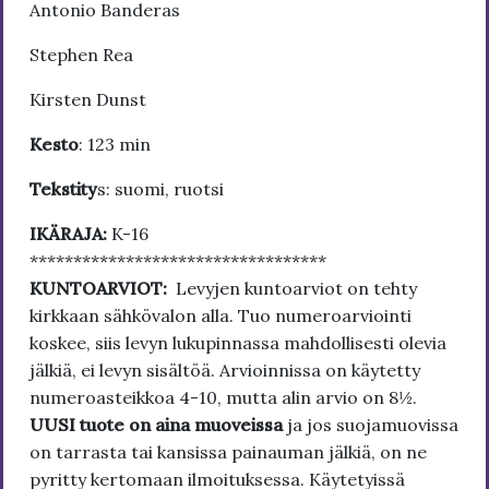
Antonio Banderas
Stephen Rea
Kirsten Dunst
Kesto
: 123 min
Tekstity
s: suomi, ruotsi
IKÄRAJA:
K-16
**********************************
KUNTOARVIOT:
Levyjen kuntoarviot on tehty
kirkkaan sähkövalon alla. Tuo numeroarviointi
koskee, siis levyn lukupinnassa mahdollisesti olevia
jälkiä, ei levyn sisältöä. Arvioinnissa on käytetty
numeroasteikkoa 4-10, mutta alin arvio on 8½.
UUSI tuote on aina muoveissa
ja jos suojamuovissa
on tarrasta tai kansissa painauman jälkiä, on ne
pyritty kertomaan ilmoituksessa. Käytetyissä