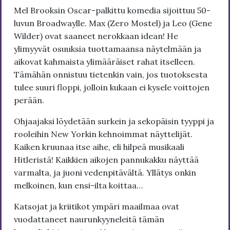
Mel Brooksin Oscar-palkittu komedia sijoittuu 50-
luvun Broadwaylle. Max (Zero Mostel) ja Leo (Gene
Wilder) ovat saaneet nerokkaan idean! He
ylimyyvät osuuksia tuottamaansa näytelmään ja
aikovat kahmaista ylimääräiset rahat itselleen.
Tämähän onnistuu tietenkin vain, jos tuotoksesta
tulee suuri floppi, jolloin kukaan ei kysele voittojen
perään.
Ohjaajaksi löydetään surkein ja sekopäisin tyyppi ja
rooleihin New Yorkin kehnoimmat näyttelijät.
Kaiken kruunaa itse aihe, eli hilpeä musikaali
Hitleristä! Kaikkien aikojen pannukakku näyttää
varmalta, ja juoni vedenpitävältä. Yllätys onkin
melkoinen, kun ensi-ilta koittaa…
Katsojat ja kriitikot ympäri maailmaa ovat
vuodattaneet naurunkyyneleitä tämän