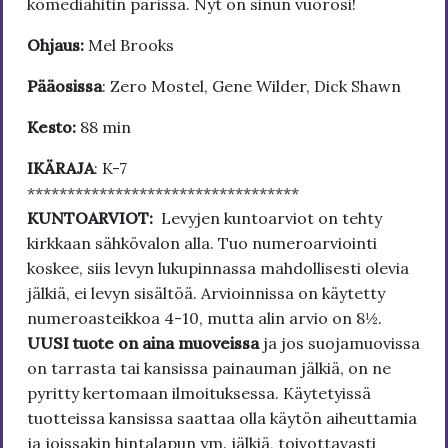
komediahitin parissa. Nyt on sinun vuorosi!
Ohjaus:
Mel Brooks
Pääosissa
: Zero Mostel, Gene Wilder, Dick Shawn
Kesto:
88 min
IKÄRAJA
: K-7
**********************************
KUNTOARVIOT:
Levyjen kuntoarviot on tehty
kirkkaan sähkövalon alla. Tuo numeroarviointi
koskee, siis levyn lukupinnassa mahdollisesti olevia
jälkiä, ei levyn sisältöä. Arvioinnissa on käytetty
numeroasteikkoa 4-10, mutta alin arvio on 8½.
UUSI tuote on aina muoveissa
ja jos suojamuovissa
on tarrasta tai kansissa painauman jälkiä, on ne
pyritty kertomaan ilmoituksessa. Käytetyissä
tuotteissa kansissa saattaa olla käytön aiheuttamia
ja joissakin hintalapun ym. jälkiä, toivottavasti