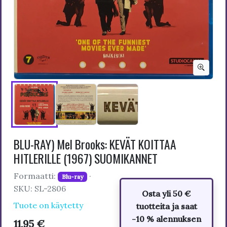
BLU-RAY) Mel Brooks: KEVÄT KOITTAA
HITLERILLE (1967) SUOMIKANNET
Formaatti:
·
Blu-ray
SKU: SL-2806
Osta yli 50 €
Tuote on käytetty
tuotteita ja saat
-10 % alennuksen
11,95 €