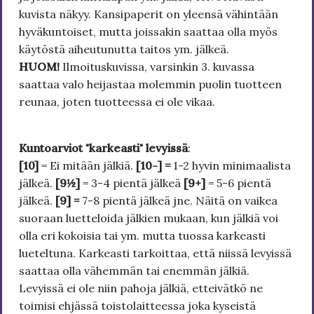
kuvista näkyy. Kansipaperit on yleensä vähintään
hyväkuntoiset, mutta joissakin saattaa olla myös
käytöstä aiheutunutta taitos ym. jälkeä.
HUOM!
Ilmoituskuvissa, varsinkin 3. kuvassa
saattaa valo heijastaa molemmin puolin tuotteen
reunaa, joten tuotteessa ei ole vikaa.
Kuntoarviot "karkeasti" levyissä
:
[10]
= Ei mitään jälkiä.
[10-] =
1-2 hyvin minimaalista
jälkeä.
[9½]
= 3-4 pientä jälkeä
[9+]
= 5-6 pientä
jälkeä.
[9] =
7-8 pientä jälkeä jne. Näitä on vaikea
suoraan luetteloida jälkien mukaan, kun jälkiä voi
olla eri kokoisia tai ym. mutta tuossa karkeasti
lueteltuna. Karkeasti tarkoittaa, että niissä levyissä
saattaa olla vähemmän tai enemmän jälkiä.
Levyissä ei ole niin pahoja jälkiä, etteivätkö ne
toimisi ehjässä toistolaitteessa joka kyseistä