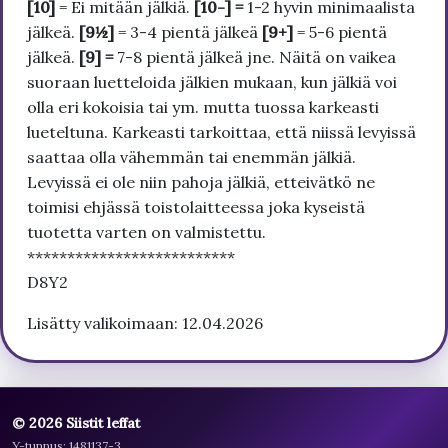
[10]
= Ei mitään jälkiä.
[10-] =
1-2 hyvin minimaalista
jälkeä.
[9½]
= 3-4 pientä jälkeä
[9+]
= 5-6 pientä
jälkeä.
[9] =
7-8 pientä jälkeä jne. Näitä on vaikea
suoraan luetteloida jälkien mukaan, kun jälkiä voi
olla eri kokoisia tai ym. mutta tuossa karkeasti
lueteltuna. Karkeasti tarkoittaa, että niissä levyissä
saattaa olla vähemmän tai enemmän jälkiä.
Levyissä ei ole niin pahoja jälkiä, etteivätkö ne
toimisi ehjässä toistolaitteessa joka kyseistä
tuotetta varten on valmistettu.
**************************
D8Y2
Lisätty valikoimaan: 12.04.2026
© 2026 Siistit leffat
Y-tunnus: 1481137-3