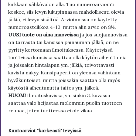
kirkkaan sähkövalon alla. Tuo numeroarviointi
koskee, siis levyn lukupinnassa mahdollisesti olevia
jälkiä, ei levyn sisältöä. Arvioinnissa on käytetty
numeroasteikkoa 4-10, mutta alin arvio on 8½.
UUSI tuote on aina muoveissa
ja jos suojamuovissa
on tarrasta tai kansissa painauman jälkiä, on ne
pyritty kertomaan ilmoituksessa. Käytetyissä
tuotteissa kansissa saattaa olla käytön aiheuttamia
ja joissakin hintalapun ym. jälkiä, toivottavasti
kuvista näkyy. Kansipaperit on yleensä vähintään
hyväkuntoiset, mutta joissakin saattaa olla myös
käytöstä aiheutunutta taitos ym. jälkeä.
HUOM!
Ilmoituskuvissa, varsinkin 3. kuvassa
saattaa valo heijastaa molemmin puolin tuotteen
reunaa, joten tuotteessa ei ole vikaa.
Kuntoarviot "karkeasti" levyissä
: