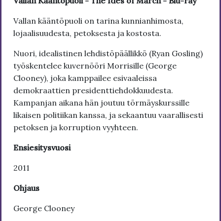
Vallan Kääntöpuoli - The Ides of March - Blu-ray
Vallan kääntöpuoli on tarina kunnianhimosta,
lojaalisuudesta, petoksesta ja kostosta.
Nuori, idealistinen lehdistöpäällikkö (Ryan Gosling)
työskentelee kuvernööri Morrisille (George
Clooney), joka kamppailee esivaaleissa
demokraattien presidenttiehdokkuudesta.
Kampanjan aikana hän joutuu törmäyskurssille
likaisen politiikan kanssa, ja sekaantuu vaarallisesti
petoksen ja korruption vyyhteen.
Ensiesitysvuosi
2011
Ohjaus
George Clooney