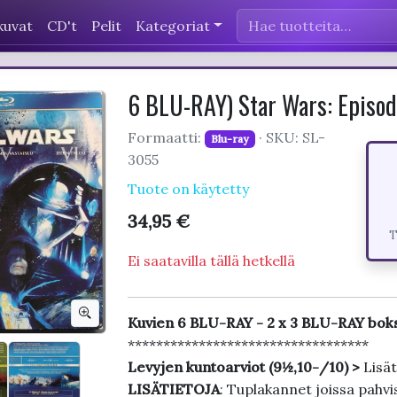
kuvat
CD't
Pelit
Kategoriat
6 BLU-RAY) Star Wars: Episod
Formaatti:
· SKU: SL-
Blu-ray
3055
Tuote on käytetty
34,95 €
T
Ei saatavilla tällä hetkellä
Kuvien 6 BLU-RAY - 2 x 3 BLU-RAY boks
**********************************
Levyjen kuntoarviot (9½,10-/10) >
Lisät
LISÄTIETOJA
: Tuplakannet joissa pahvis