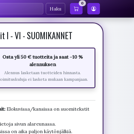
0
Haku
it I - VI - SUOMIKANNET
Osta yli 50 € tuotteita ja saat -10 %
alennuksen
Alennus lasketaan tuotteiden hinnasta.
oimituskuluja ei lasketa mukaan kampanjaan.
it:
Elokuvissa/kansissa on suomitekstit
ietoja sivun alareunassa.
issa on aika paljon käytönjälkiä.