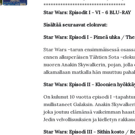
**********************************
Star Wars: Episodit I - VI - 6 BLU-RAY
Sisältää seuraavat elokuvat:
Star Wars: Episodi I - Pimeä uhka
/
The
Star Wars -tarun ensimmäisessä osassa p
ennen alkuperäisen Tähtien Sota -elokuv
nuoren Anakin Skywalkerin, pojan, jolla o
alkamallaan matkalla hän muuttuu pahak
Star Wars: Episodi II - Kloonien hyökkä
On kulunut 10 vuotta episodi I -tapaht
mullistaneet Galaksin. Anakin Skywalkeri
joka joutuu elämänsä vaikeimman haaste
Jedin velvollisuuksien ja kielletyn rakkaud
Star Wars: Episodi III - Sithin kosto
/
Re