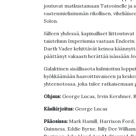
joutuvat matkustamaan Tatooinelle ja s
vastenmielisimmän rikollisen, viheliäi
Solon.
Jälleen yhdessä, kapinalliset liittoutu
taisteluun Imperiumia vastaan Endorin 
Darth Vader kehittävät keinoa käännytt
päättänyt vakaasti herättää isässään Je
Galaktinen sisällissota kulmioituu loppu
hyökkäämään haavoittuvaiseen ja keske
yhteenotossa, joka tulee ratkaisemaan g
Ohjaus:
George Lucas, Irvin Kershner,
Käsikirjoitus:
George Lucas
Pääosissa:
Mark Hamill, Harrison Ford, 
Guinness, Eddie Byrne, Billy Dee Willi