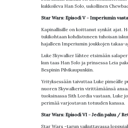
kukkoileva Han Solo, uskollinen Chewba
Star Wars: Episodi V - Imperiumin vast
Kapinallisille on koittanut synkät ajat. 
tukikohtaan kohdistuneen tuhoisan iskun
hajalleen Imperiumin joukkojen takaa-
Luke Skywalker lähtee etsimään salaper
kun taas Han Solo ja prinsessa Leia pak
Bespinin Pilvikaupunkiin.
Yrityksessään taivuttaa Luke pimeälle p
nuoren Skywalkerin virittämäänsä ansa
tuoksinassa Sith Lordia vastaan, Luke j
perimää varjostavan totuuden kanssa.
Star Wars: Episodi VI - Jedin paluu / Re
Star Wars -tarun vaikuttavassa loppuja