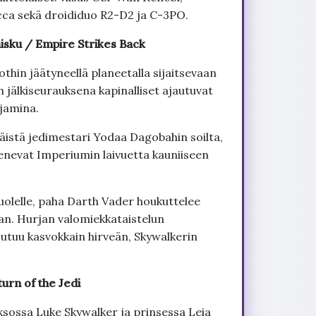
cca sekä droididuo R2-D2 ja C-3PO.
aisku / Empire Strikes Back
Hothin jäätyneellä planeetalla sijaitsevaan
 jälkiseurauksena kapinalliset ajautuvat
ajamina.
äistä jedimestari Yodaa Dagobahin soilta,
enevat Imperiumin laivuetta kauniiseen
uolelle, paha Darth Vader houkuttelee
an. Hurjan valomiekkataistelun
outuu kasvokkain hirveän, Skywalkerin
turn of the Jedi
ksossa Luke Skywalker ja prinsessa Leia