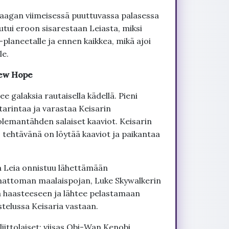
aagan viimeisessä puuttuvassa palasessa
utui eroon sisarestaan Leiasta, miksi
aneetalle ja ennen kaikkea, mikä ajoi
le.
 New Hope
see galaksia rautaisella kädellä. Pieni
arintaa ja varastaa Keisarin
emantähden salaiset kaaviot. Keisarin
, tehtävänä on löytää kaaviot ja paikantaa
sa Leia onnistuu lähettämään
imattoman maalaispojan, Luke Skywalkerin
a haasteeseen ja lähtee pelastamaan
stelussa Keisaria vastaan.
ittolaiset: viisas Obi-Wan Kenobi,