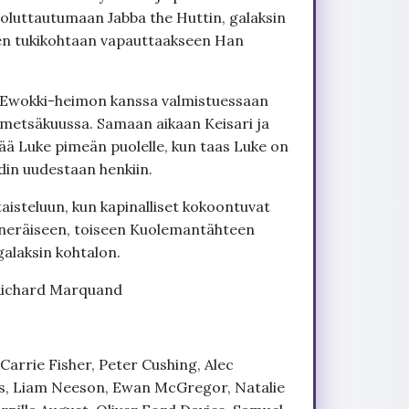
oluttautumaan Jabba the Huttin, galaksin
seen tukikohtaan vapauttaakseen Han
vat Ewokki-heimon kanssa valmistuessaan
metsäkuussa. Samaan aikaan Keisari ja
ää Luke pimeän puolelle, kun taas Luke on
din uudestaan henkiin.
taisteluun, kun kapinalliset kokoontuvat
neräiseen, toiseen Kuolemantähteen
alaksin kohtalon.
 Richard Marquand
Carrie Fisher, Peter Cushing, Alec
ams, Liam Neeson, Ewan McGregor, Natalie