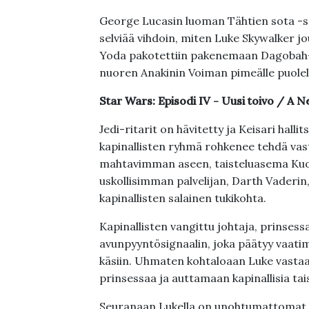
George Lucasin luoman Tähtien sota -s
selviää vihdoin, miten Luke Skywalker jo
Yoda pakotettiin pakenemaan Dagobah-pl
nuoren Anakinin Voiman pimeälle puolel
Star Wars: Episodi IV - Uusi toivo / A
Jedi-ritarit on hävitetty ja Keisari hallit
kapinallisten ryhmä rohkenee tehdä vast
mahtavimman aseen, taisteluasema Kuol
uskollisimman palvelijan, Darth Vaderin
kapinallisten salainen tukikohta.
Kapinallisten vangittu johtaja, prinses
avunpyyntösignaalin, joka päätyy vaat
käsiin. Uhmaten kohtaloaan Luke vasta
prinsessaa ja auttamaan kapinallisia tai
Seuranaan Lukella on unohtumattomat li