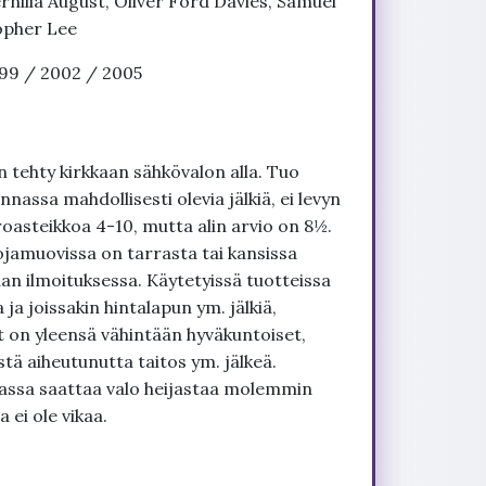
nilla August, Oliver Ford Davies, Samuel
opher Lee
999 / 2002 / 2005
 tehty kirkkaan sähkövalon alla. Tuo
nnassa mahdollisesti olevia jälkiä, ei levyn
roasteikkoa 4-10, mutta alin arvio on 8½.
ojamuovissa on tarrasta tai kansissa
an ilmoituksessa. Käytetyissä tuotteissa
ja joissakin hintalapun ym. jälkiä,
t on yleensä vähintään hyväkuntoiset,
tä aiheutunutta taitos ym. jälkeä.
uvassa saattaa valo heijastaa molemmin
 ei ole vikaa.