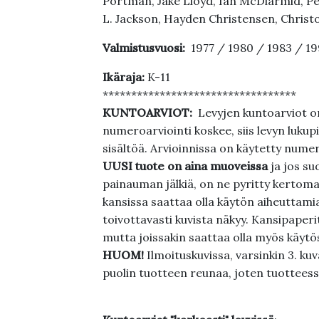
Portman, Jake Lloyd, Ian McDiarmid, Per
L. Jackson, Hayden Christensen, Christ
Valmistusvuosi:
1977 / 1980 / 1983 / 1
Ikäraja:
K-11
**********************************
KUNTOARVIOT:
Levyjen kuntoarviot on
numeroarviointi koskee, siis levyn lukupi
sisältöä. Arvioinnissa on käytetty nume
UUSI tuote on aina muoveissa
ja jos su
painauman jälkiä, on ne pyritty kertoma
kansissa saattaa olla käytön aiheuttamia 
toivottavasti kuvista näkyy. Kansipaperi
mutta joissakin saattaa olla myös käytös
HUOM!
Ilmoituskuvissa, varsinkin 3. k
puolin tuotteen reunaa, joten tuotteessa