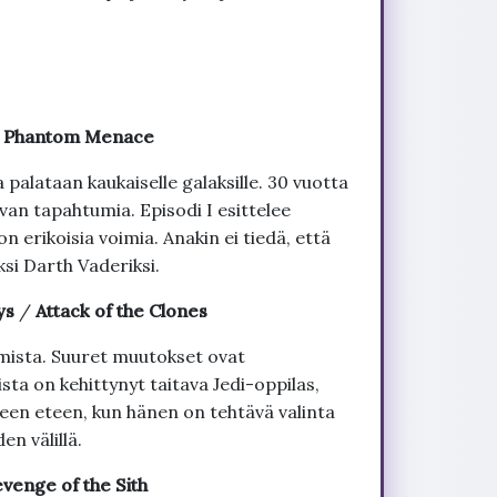
 Phantom Menace
alataan kaukaiselle galaksille. 30 vuotta
an tapahtumia. Episodi I esittelee
n erikoisia voimia. Anakin ei tiedä, että
si Darth Vaderiksi.
ys
/
Attack of the Clones
umista. Suuret muutokset ovat
sta on kehittynyt taitava Jedi-oppilas,
en eteen, kun hänen on tehtävä valinta
en välillä.
venge of the Sith