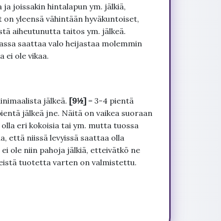
ja joissakin hintalapun ym. jälkiä,
t on yleensä vähintään hyväkuntoiset,
tä aiheutunutta taitos ym. jälkeä.
uvassa saattaa valo heijastaa molemmin
 ei ole vikaa.
inimaalista jälkeä.
[9½]
= 3-4 pientä
pientä jälkeä jne. Näitä on vaikea suoraan
 olla eri kokoisia tai ym. mutta tuossa
, että niissä levyissä saattaa olla
 ole niin pahoja jälkiä, etteivätkö ne
seistä tuotetta varten on valmistettu.