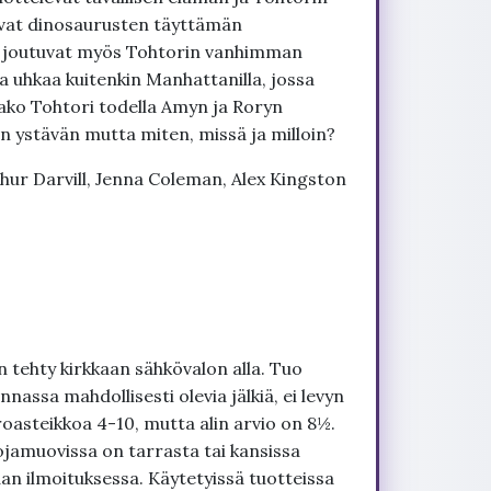
tavat dinosaurusten täyttämän
 He joutuvat myös Tohtorin vanhimman
a uhkaa kuitenkin Manhattanilla, jossa
aako Tohtori todella Amyn ja Roryn
en ystävän mutta miten, missä ja milloin?
hur Darvill, Jenna Coleman, Alex Kingston
 tehty kirkkaan sähkövalon alla. Tuo
nnassa mahdollisesti olevia jälkiä, ei levyn
roasteikkoa 4-10, mutta alin arvio on 8½.
ojamuovissa on tarrasta tai kansissa
an ilmoituksessa. Käytetyissä tuotteissa