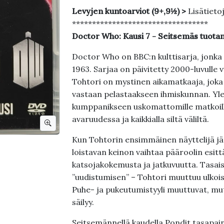
Levyjen kuntoarviot (9+,9½) >
Lisätieto
**********************************
Doctor Who: Kausi 7 - Seitsemäs tuota
Doctor Who on BBC:n kulttisarja, jonka
1963. Sarjaa on päivitetty 2000-luvulle
Tohtori on mystinen aikamatkaaja, joka
vastaan pelastaakseen ihmiskunnan. Yl
kumppanikseen uskomattomille matkoillee
avaruudessa ja kaikkialla siltä väliltä.
Kun Tohtorin ensimmäinen näyttelijä jätt
loistavan keinon vaihtaa pääroolin esittä
katsojakokemusta ja jatkuvuutta. Tasaise
”uudistumisen” – Tohtori muuttuu ulkois
Puhe- ja pukeutumistyyli muuttuvat, m
säilyy.
Seitsemännellä kaudella Pondit tasapain