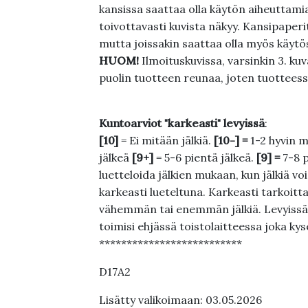
kansissa saattaa olla käytön aiheuttamia 
toivottavasti kuvista näkyy. Kansipaperi
mutta joissakin saattaa olla myös käytös
HUOM!
Ilmoituskuvissa, varsinkin 3. k
puolin tuotteen reunaa, joten tuotteessa
Kuntoarviot "karkeasti" levyissä
:
[10]
= Ei mitään jälkiä.
[10-] =
1-2 hyvin m
jälkeä
[9+]
= 5-6 pientä jälkeä.
[9] =
7-8 
luetteloida jälkien mukaan, kun jälkiä voi
karkeasti lueteltuna. Karkeasti tarkoittaa
vähemmän tai enemmän jälkiä. Levyissä ei
toimisi ehjässä toistolaitteessa joka ky
**************************
D17A2
Lisätty valikoimaan: 03.05.2026