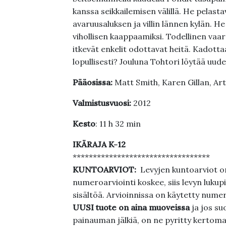
kanssa seikkailemisen välillä. He pelas
avaruusaluksen ja villin lännen kylän.
vihollisen kaappaamiksi. Todellinen vaar
itkevät enkelit odottavat heitä. Kadott
lopullisesti? Jouluna Tohtori löytää uud
Pääosissa:
Matt Smith, Karen Gillan, Art
Valmistusvuosi:
2012
Kesto
: 11 h 32 min
IKÄRAJA K-12
**********************************
KUNTOARVIOT:
Levyjen kuntoarviot on
numeroarviointi koskee, siis levyn lukupi
sisältöä. Arvioinnissa on käytetty nume
UUSI tuote on aina muoveissa
ja jos su
painauman jälkiä, on ne pyritty kertoma