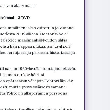
ja sivun alareunassa.
ntokausi - 3 DVD
 ensimmäinen jakso esitettiin jo vuonna
 vuodesta 2005 alkaen. Doctor Who eli
 taistelee maailmankaikkeuden uhkia
eensä hän nappaa mukaansa ”taviksen”
n eri ajassa ja paikassa; historiassa ja
i sarjan 1960-luvulla, tuottajat keksivät
jä ilman että se häiritsi
n epätasaisin väliajoin Tohtori läpikäy
esti, mutta pysyy sisäisesti samana.
utta Tohtorin alkuperäinen persoona
ottelevat tavallisen elämän ja Tohtorin