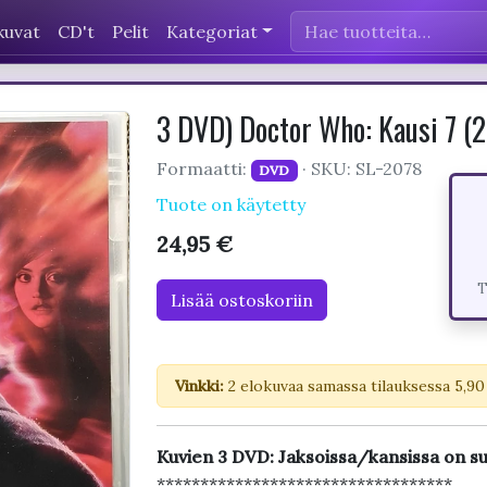
kuvat
CD't
Pelit
Kategoriat
3 DVD) Doctor Who: Kausi 7 
Formaatti:
· SKU: SL-2078
DVD
Tuote on käytetty
24,95 €
T
Lisää ostoskoriin
Vinkki:
2 elokuvaa samassa tilauksessa 5,90
Kuvien 3 DVD: Jaksoissa/kansissa on su
**********************************