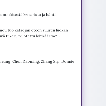
nsimmäisestä keisarista ja häntä
mou tuo katsojan eteen suuren luokan
vä tiikeri, piilotettu lohikäärme" -
Cheung, Chen Daoming, Zhang Ziyi, Donnie