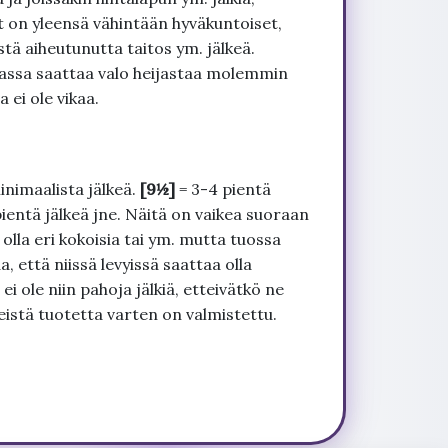
t on yleensä vähintään hyväkuntoiset,
tä aiheutunutta taitos ym. jälkeä.
uvassa saattaa valo heijastaa molemmin
 ei ole vikaa.
inimaalista jälkeä.
[9½]
= 3-4 pientä
pientä jälkeä jne. Näitä on vaikea suoraan
 olla eri kokoisia tai ym. mutta tuossa
, että niissä levyissä saattaa olla
 ole niin pahoja jälkiä, etteivätkö ne
seistä tuotetta varten on valmistettu.