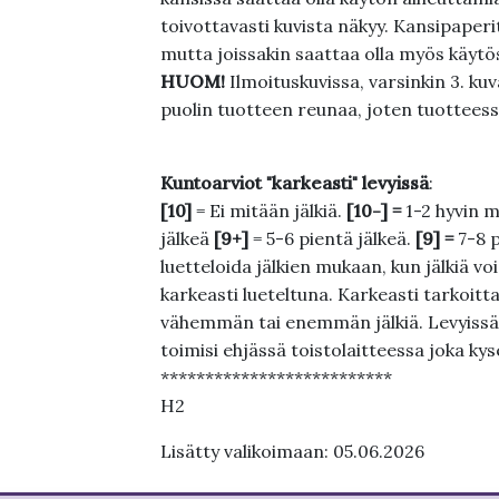
toivottavasti kuvista näkyy. Kansipaperi
mutta joissakin saattaa olla myös käytös
HUOM!
Ilmoituskuvissa, varsinkin 3. k
puolin tuotteen reunaa, joten tuotteessa
Kuntoarviot "karkeasti" levyissä
:
[10]
= Ei mitään jälkiä.
[10-] =
1-2 hyvin m
jälkeä
[9+]
= 5-6 pientä jälkeä.
[9] =
7-8 
luetteloida jälkien mukaan, kun jälkiä voi
karkeasti lueteltuna. Karkeasti tarkoittaa
vähemmän tai enemmän jälkiä. Levyissä ei
toimisi ehjässä toistolaitteessa joka ky
**************************
H2
Lisätty valikoimaan: 05.06.2026