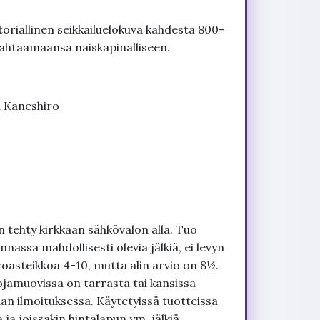
istoriallinen seikkailuelokuva kahdesta 800-
t jahtaamaansa naiskapinalliseen.
i Kaneshiro
 tehty kirkkaan sähkövalon alla. Tuo
nnassa mahdollisesti olevia jälkiä, ei levyn
roasteikkoa 4-10, mutta alin arvio on 8½.
ojamuovissa on tarrasta tai kansissa
an ilmoituksessa. Käytetyissä tuotteissa
ja joissakin hintalapun ym. jälkiä,