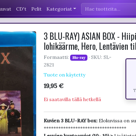
kuvat
CD't
Pelit
Kategoriat
3 BLU-RAY) ASIAN BOX - Hiipivä
lohikäärme, Hero, Lentävien ti
Formaatti:
· SKU: SL-
Blu-ray
2821
Tuote on käytetty
19,95 €
T
Ei saatavilla tällä hetkellä
Kuvien 3 BLU-RAY box:
Elokuvissa on s
**********************************
Levyjen kuntoarviot (10-,10) >
Lisätieto