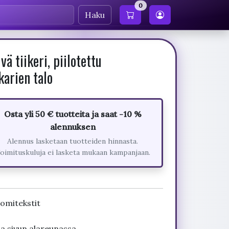
0
Haku
 tiikeri, piilotettu
karien talo
Osta yli 50 € tuotteita ja saat -10 %
alennuksen
Alennus lasketaan tuotteiden hinnasta.
oimituskuluja ei lasketa mukaan kampanjaan.
uomitekstit
ja sivun alareunassa.