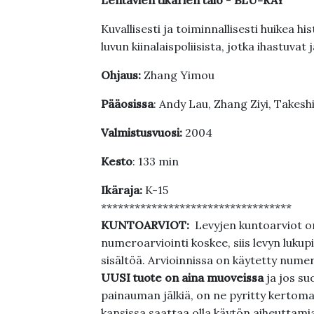
Lentävien tikarien talo
-
BLU-RAY
Kuvallisesti ja toiminnallisesti huikea h
luvun kiinalaispoliisista, jotka ihastuva
Ohjaus:
Zhang Yimou
Pääosissa
: Andy Lau, Zhang Ziyi, Takesh
Valmistusvuosi:
2004
Kesto
: 133 min
Ikäraja:
K-15
**********************************
KUNTOARVIOT:
Levyjen kuntoarviot on
numeroarviointi koskee, siis levyn lukupi
sisältöä. Arvioinnissa on käytetty nume
UUSI tuote on aina muoveissa
ja jos su
painauman jälkiä, on ne pyritty kertoma
kansissa saattaa olla käytön aiheuttamia 