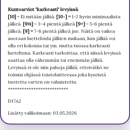
Kuntoarviot "karkeasti" levyissä
:
[10]
= Ei mitään jälkiä.
[10-] =
1-2 hyvin minimaalista
jälkeä.
[9½]
= 3-4 pientä jälkeä
[9+]
= 5-6 pientä
jälkeä.
[9] =
7-8 pientä jälkeä jne. Näitä on vaikea
suoraan luetteloida jälkien mukaan, kun jälkiä voi
olla eri kokoisia tai ym. mutta tuossa karkeasti
lueteltuna. Karkeasti tarkoittaa, että niissä levyissä
saattaa olla vähemmän tai enemmän jälkiä.
Levyissä ei ole niin pahoja jälkiä, etteivätkö ne
toimisi ehjässä toistolaitteessa joka kyseistä
tuotetta varten on valmistettu.
**************************
D17A2
Lisätty valikoimaan: 03.05.2026