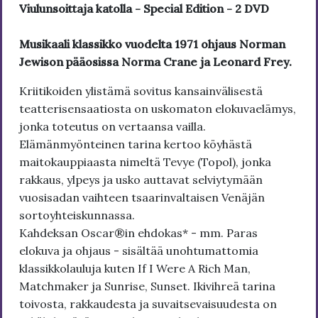
Viulunsoittaja katolla - Special Edition - 2 DVD
Musikaali klassikko vuodelta 1971 ohjaus Norman
Jewison pääosissa Norma Crane ja Leonard Frey.
Kriitikoiden ylistämä sovitus kansainvälisestä
teatterisensaatiosta on uskomaton elokuvaelämys,
jonka toteutus on vertaansa vailla.
Elämänmyönteinen tarina kertoo köyhästä
maitokauppiaasta nimeltä Tevye (Topol), jonka
rakkaus, ylpeys ja usko auttavat selviytymään
vuosisadan vaihteen tsaarinvaltaisen Venäjän
sortoyhteiskunnassa.
Kahdeksan Oscar®in ehdokas* - mm. Paras
elokuva ja ohjaus - sisältää unohtumattomia
klassikkolauluja kuten If I Were A Rich Man,
Matchmaker ja Sunrise, Sunset. Ikivihreä tarina
toivosta, rakkaudesta ja suvaitsevaisuudesta on