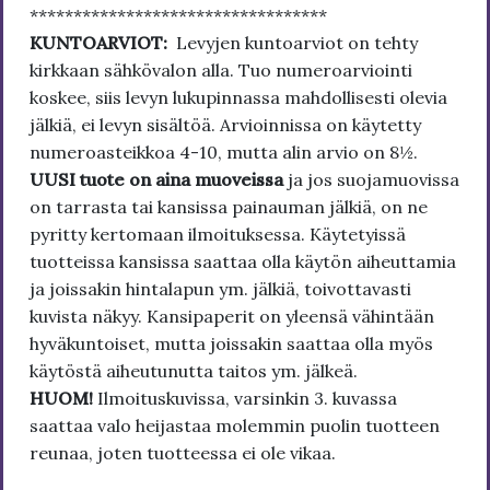
**********************************
KUNTOARVIOT:
Levyjen kuntoarviot on tehty
kirkkaan sähkövalon alla. Tuo numeroarviointi
koskee, siis levyn lukupinnassa mahdollisesti olevia
jälkiä, ei levyn sisältöä. Arvioinnissa on käytetty
numeroasteikkoa 4-10, mutta alin arvio on 8½.
UUSI tuote on aina muoveissa
ja jos suojamuovissa
on tarrasta tai kansissa painauman jälkiä, on ne
pyritty kertomaan ilmoituksessa. Käytetyissä
tuotteissa kansissa saattaa olla käytön aiheuttamia
ja joissakin hintalapun ym. jälkiä, toivottavasti
kuvista näkyy. Kansipaperit on yleensä vähintään
hyväkuntoiset, mutta joissakin saattaa olla myös
käytöstä aiheutunutta taitos ym. jälkeä.
HUOM!
Ilmoituskuvissa, varsinkin 3. kuvassa
saattaa valo heijastaa molemmin puolin tuotteen
reunaa, joten tuotteessa ei ole vikaa.