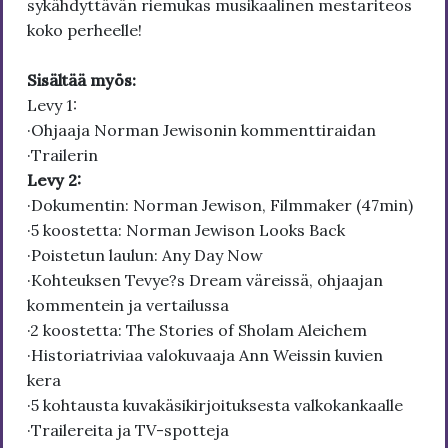
sykähdyttävän riemukas musikaalinen mestariteos
koko perheelle!
Sisältää myös:
Levy 1:
·Ohjaaja Norman Jewisonin kommenttiraidan
·Trailerin
Levy 2:
·Dokumentin: Norman Jewison, Filmmaker (47min)
·5 koostetta: Norman Jewison Looks Back
·Poistetun laulun: Any Day Now
·Kohteuksen Tevye?s Dream väreissä, ohjaajan
kommentein ja vertailussa
·2 koostetta: The Stories of Sholam Aleichem
·Historiatriviaa valokuvaaja Ann Weissin kuvien
kera
·5 kohtausta kuvakäsikirjoituksesta valkokankaalle
·Trailereita ja TV-spotteja