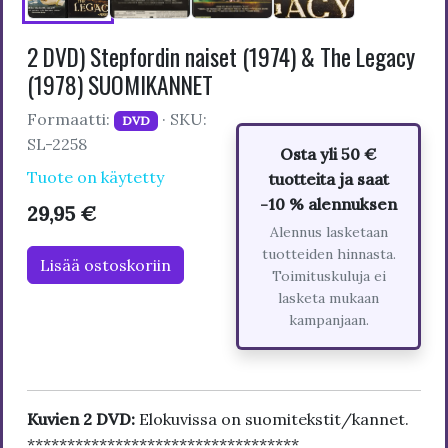
2 DVD) Stepfordin naiset (1974) & The Legacy
(1978) SUOMIKANNET
Formaatti:
· SKU:
DVD
SL-2258
Osta yli 50 €
Tuote on käytetty
tuotteita ja saat
-10 % alennuksen
29,95 €
Alennus lasketaan
tuotteiden hinnasta.
Lisää ostoskoriin
Toimituskuluja ei
lasketa mukaan
kampanjaan.
Kuvien 2 DVD:
Elokuvissa on suomitekstit/kannet.
**********************************