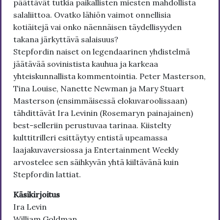
päättävät tutkia paikallisten miesten mahdollista
salaliittoa. Ovatko lähiön vaimot onnellisia
kotiäitejä vai onko näennäisen täydellisyyden
takana järkyttävä salaisuus?
Stepfordin naiset on legendaarinen yhdistelmä
jäätävää sovinistista kauhua ja karkeaa
yhteiskunnallista kommentointia. Peter Masterson,
Tina Louise, Nanette Newman ja Mary Stuart
Masterson (ensimmäisessä elokuvaroolissaan)
tähdittävät Ira Levinin (Rosemaryn painajainen)
best-selleriin perustuvaa tarinaa. Kiistelty
kulttitrilleri esittäytyy entistä upeamassa
laajakuvaversiossa ja Entertainment Weekly
arvostelee sen säihkyvän yhtä kiiltävänä kuin
Stepfordin lattiat.
Käsikirjoitus
Ira Levin
William Goldman