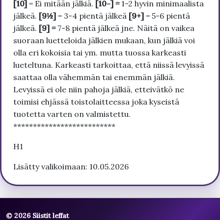
[10]
= Ei mitään jälkiä.
[10-] =
1-2 hyvin minimaalista
jälkeä.
[9½]
= 3-4 pientä jälkeä
[9+]
= 5-6 pientä
jälkeä.
[9] =
7-8 pientä jälkeä jne. Näitä on vaikea
suoraan luetteloida jälkien mukaan, kun jälkiä voi
olla eri kokoisia tai ym. mutta tuossa karkeasti
lueteltuna. Karkeasti tarkoittaa, että niissä levyissä
saattaa olla vähemmän tai enemmän jälkiä.
Levyissä ei ole niin pahoja jälkiä, etteivätkö ne
toimisi ehjässä toistolaitteessa joka kyseistä
tuotetta varten on valmistettu.
**************************
H1
Lisätty valikoimaan: 10.05.2026
© 2026 Siistit leffat