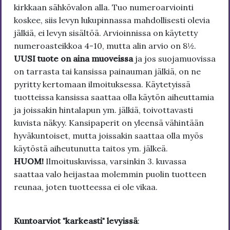
kirkkaan sähkövalon alla. Tuo numeroarviointi
koskee, siis levyn lukupinnassa mahdollisesti olevia
jälkiä, ei levyn sisältöä. Arvioinnissa on käytetty
numeroasteikkoa 4-10, mutta alin arvio on 8½.
UUSI tuote on aina muoveissa
ja jos suojamuovissa
on tarrasta tai kansissa painauman jälkiä, on ne
pyritty kertomaan ilmoituksessa. Käytetyissä
tuotteissa kansissa saattaa olla käytön aiheuttamia
ja joissakin hintalapun ym. jälkiä, toivottavasti
kuvista näkyy. Kansipaperit on yleensä vähintään
hyväkuntoiset, mutta joissakin saattaa olla myös
käytöstä aiheutunutta taitos ym. jälkeä.
HUOM!
Ilmoituskuvissa, varsinkin 3. kuvassa
saattaa valo heijastaa molemmin puolin tuotteen
reunaa, joten tuotteessa ei ole vikaa.
Kuntoarviot "karkeasti" levyissä
: