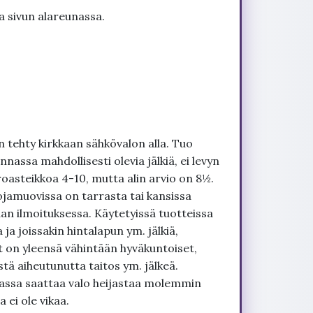
a sivun alareunassa.
 tehty kirkkaan sähkövalon alla. Tuo
nnassa mahdollisesti olevia jälkiä, ei levyn
roasteikkoa 4-10, mutta alin arvio on 8½.
ojamuovissa on tarrasta tai kansissa
an ilmoituksessa. Käytetyissä tuotteissa
ja joissakin hintalapun ym. jälkiä,
t on yleensä vähintään hyväkuntoiset,
tä aiheutunutta taitos ym. jälkeä.
uvassa saattaa valo heijastaa molemmin
 ei ole vikaa.