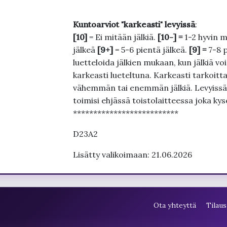
Kuntoarviot "karkeasti" levyissä
:
[10]
= Ei mitään jälkiä.
[10-] =
1-2 hyvin m
jälkeä
[9+]
= 5-6 pientä jälkeä.
[9] =
7-8 
luetteloida jälkien mukaan, kun jälkiä voi
karkeasti lueteltuna. Karkeasti tarkoittaa
vähemmän tai enemmän jälkiä. Levyissä ei
toimisi ehjässä toistolaitteessa joka ky
**************************
D23A2
Lisätty valikoimaan: 21.06.2026
Ota yhteyttä
Tilaus