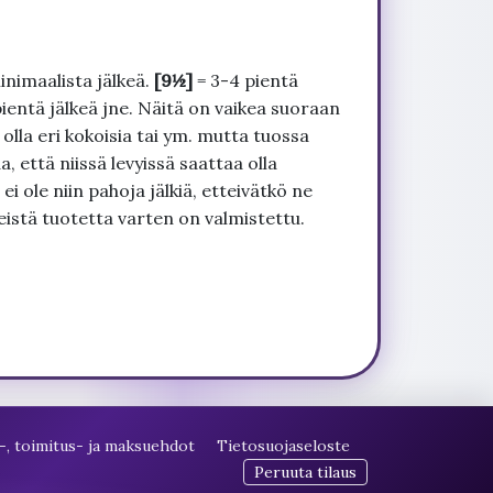
inimaalista jälkeä.
[9½]
= 3-4 pientä
pientä jälkeä jne. Näitä on vaikea suoraan
 olla eri kokoisia tai ym. mutta tuossa
, että niissä levyissä saattaa olla
 ole niin pahoja jälkiä, etteivätkö ne
seistä tuotetta varten on valmistettu.
-, toimitus- ja maksuehdot
Tietosuojaseloste
Peruuta tilaus