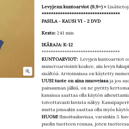
Levyjenn kuntoarviot (9,9+) >
Lisätietoj
**********************************
PASILA - KAUSI VI - 2 DVD
Kesto:
241 min
IKÄRAJA: K-12
**********************************
KUNTOARVIOT:
Levyjen kuntoarviot on
numeroarviointi koskee, siis levyn lukupi
sisältöä. Arvioinnissa on käytetty nume
UUSI tuote on aina muoveissa
ja jos su
painauman jälkiä, on ne pyritty kertoma
kansissa saattaa olla käytön aiheuttamia 
toivottavasti kuvista näkyy. Kansipaperi
mutta joissakin saattaa olla myös käytös
HUOM!
Ilmoituskuvissa, varsinkin 3. k
puolin tuotteen reunaa, joten tuotteessa