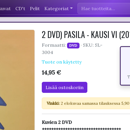
kuvat
CD't
Pelit
Kategoriat
2 DVD) PASILA - KAUSI VI (20
Formaatti:
· SKU: SL-
DVD
3004
Tuote on käytetty
14,95 €
T
Lisää ostoskoriin
Vinkki:
2 elokuvaa samassa tilauksessa 5,90
Kuvien 2 DVD
**********************************