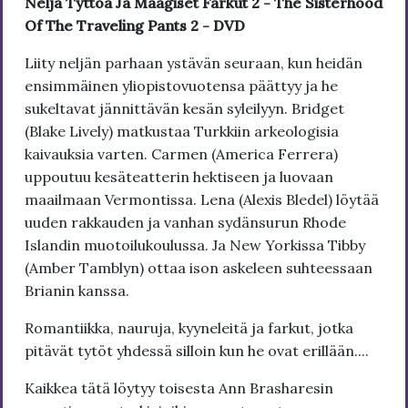
Neljä Tyttöä Ja Maagiset Farkut 2 - The Sisterhood
Of The Traveling Pants 2 - DVD
Liity neljän parhaan ystävän seuraan, kun heidän
ensimmäinen yliopistovuotensa päättyy ja he
sukeltavat jännittävän kesän syleilyyn. Bridget
(Blake Lively) matkustaa Turkkiin arkeologisia
kaivauksia varten. Carmen (America Ferrera)
uppoutuu kesäteatterin hektiseen ja luovaan
maailmaan Vermontissa. Lena (Alexis Bledel) löytää
uuden rakkauden ja vanhan sydänsurun Rhode
Islandin muotoilukoulussa. Ja New Yorkissa Tibby
(Amber Tamblyn) ottaa ison askeleen suhteessaan
Brianin kanssa.
Romantiikka, nauruja, kyyneleitä ja farkut, jotka
pitävät tytöt yhdessä silloin kun he ovat erillään....
Kaikkea tätä löytyy toisesta Ann Brasharesin