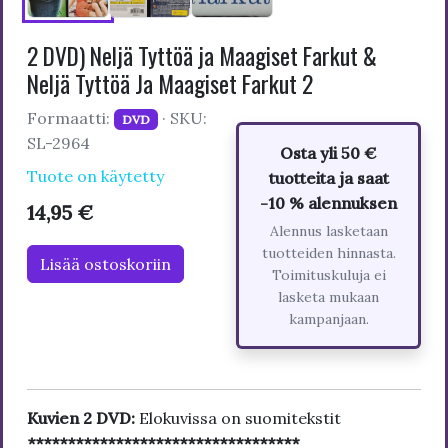
2 DVD) Neljä Tyttöä ja Maagiset Farkut &
Neljä Tyttöä Ja Maagiset Farkut 2
Formaatti:
· SKU:
DVD
SL-2964
Osta yli 50 €
Tuote on käytetty
tuotteita ja saat
-10 % alennuksen
14,95 €
Alennus lasketaan
tuotteiden hinnasta.
Lisää ostoskoriin
Toimituskuluja ei
lasketa mukaan
kampanjaan.
Kuvien 2 DVD:
Elokuvissa on suomitekstit
**********************************