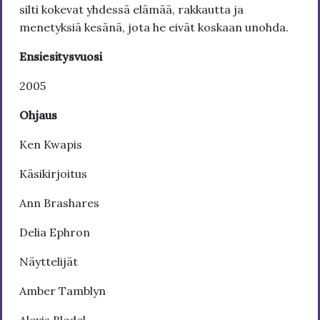
silti kokevat yhdessä elämää, rakkautta ja
menetyksiä kesänä, jota he eivät koskaan unohda.
Ensiesitysvuosi
2005
Ohjaus
Ken Kwapis
Käsikirjoitus
Ann Brashares
Delia Ephron
Näyttelijät
Amber Tamblyn
Alexis Bledel