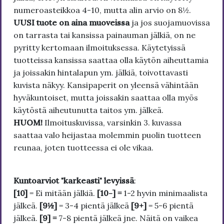
numeroasteikkoa 4-10, mutta alin arvio on 8½.
UUSI tuote on aina muoveissa
ja jos suojamuovissa
on tarrasta tai kansissa painauman jälkiä, on ne
pyritty kertomaan ilmoituksessa. Käytetyissä
tuotteissa kansissa saattaa olla käytön aiheuttamia
ja joissakin hintalapun ym. jälkiä, toivottavasti
kuvista näkyy. Kansipaperit on yleensä vähintään
hyväkuntoiset, mutta joissakin saattaa olla myös
käytöstä aiheutunutta taitos ym. jälkeä.
HUOM!
Ilmoituskuvissa, varsinkin 3. kuvassa
saattaa valo heijastaa molemmin puolin tuotteen
reunaa, joten tuotteessa ei ole vikaa.
Kuntoarviot "karkeasti" levyissä
:
[10]
= Ei mitään jälkiä.
[10-] =
1-2 hyvin minimaalista
jälkeä.
[9½]
= 3-4 pientä jälkeä
[9+]
= 5-6 pientä
jälkeä.
[9] =
7-8 pientä jälkeä jne. Näitä on vaikea