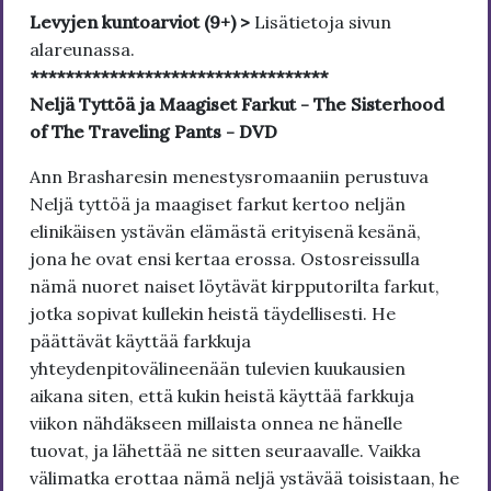
Levyjen kuntoarviot (9+) >
Lisätietoja sivun
alareunassa.
**********************************
Neljä Tyttöä ja Maagiset Farkut - The Sisterhood
of The Traveling Pants - DVD
Ann Brasharesin menestysromaaniin perustuva
Neljä tyttöä ja maagiset farkut kertoo neljän
elinikäisen ystävän elämästä erityisenä kesänä,
jona he ovat ensi kertaa erossa. Ostosreissulla
nämä nuoret naiset löytävät kirpputorilta farkut,
jotka sopivat kullekin heistä täydellisesti. He
päättävät käyttää farkkuja
yhteydenpitovälineenään tulevien kuukausien
aikana siten, että kukin heistä käyttää farkkuja
viikon nähdäkseen millaista onnea ne hänelle
tuovat, ja lähettää ne sitten seuraavalle. Vaikka
välimatka erottaa nämä neljä ystävää toisistaan, he