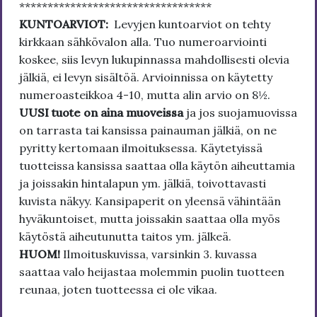
**********************************
KUNTOARVIOT:
Levyjen kuntoarviot on tehty
kirkkaan sähkövalon alla. Tuo numeroarviointi
koskee, siis levyn lukupinnassa mahdollisesti olevia
jälkiä, ei levyn sisältöä. Arvioinnissa on käytetty
numeroasteikkoa 4-10, mutta alin arvio on 8½.
UUSI tuote on aina muoveissa
ja jos suojamuovissa
on tarrasta tai kansissa painauman jälkiä, on ne
pyritty kertomaan ilmoituksessa. Käytetyissä
tuotteissa kansissa saattaa olla käytön aiheuttamia
ja joissakin hintalapun ym. jälkiä, toivottavasti
kuvista näkyy. Kansipaperit on yleensä vähintään
hyväkuntoiset, mutta joissakin saattaa olla myös
käytöstä aiheutunutta taitos ym. jälkeä.
HUOM!
Ilmoituskuvissa, varsinkin 3. kuvassa
saattaa valo heijastaa molemmin puolin tuotteen
reunaa, joten tuotteessa ei ole vikaa.