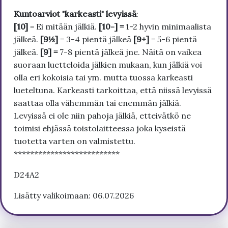
Kuntoarviot "karkeasti" levyissä
:
[10]
= Ei mitään jälkiä.
[10-] =
1-2 hyvin minimaalista
jälkeä.
[9½]
= 3-4 pientä jälkeä
[9+]
= 5-6 pientä
jälkeä.
[9] =
7-8 pientä jälkeä jne. Näitä on vaikea
suoraan luetteloida jälkien mukaan, kun jälkiä voi
olla eri kokoisia tai ym. mutta tuossa karkeasti
lueteltuna. Karkeasti tarkoittaa, että niissä levyissä
saattaa olla vähemmän tai enemmän jälkiä.
Levyissä ei ole niin pahoja jälkiä, etteivätkö ne
toimisi ehjässä toistolaitteessa joka kyseistä
tuotetta varten on valmistettu.
**************************
D24A2
Lisätty valikoimaan: 06.07.2026