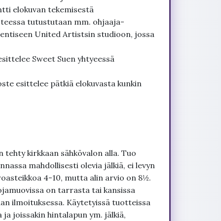
tti elokuvan tekemisestä
steessa tutustutaan mm. ohjaaja-
 entiseen United Artistsin studioon, jossa
sittelee Sweet Suen yhtyeessä
ste esittelee pätkiä elokuvasta kunkin
 tehty kirkkaan sähkövalon alla. Tuo
nnassa mahdollisesti olevia jälkiä, ei levyn
roasteikkoa 4-10, mutta alin arvio on 8½.
ojamuovissa on tarrasta tai kansissa
an ilmoituksessa. Käytetyissä tuotteissa
ja joissakin hintalapun ym. jälkiä,