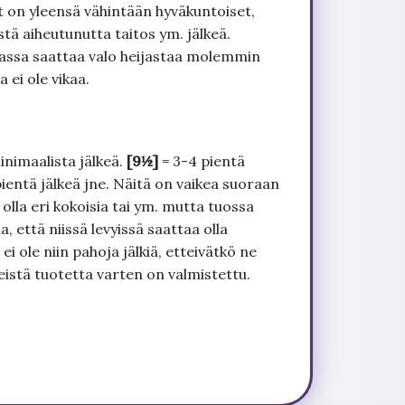
t on yleensä vähintään hyväkuntoiset,
tä aiheutunutta taitos ym. jälkeä.
uvassa saattaa valo heijastaa molemmin
 ei ole vikaa.
inimaalista jälkeä.
[9½]
= 3-4 pientä
pientä jälkeä jne. Näitä on vaikea suoraan
 olla eri kokoisia tai ym. mutta tuossa
, että niissä levyissä saattaa olla
 ole niin pahoja jälkiä, etteivätkö ne
seistä tuotetta varten on valmistettu.