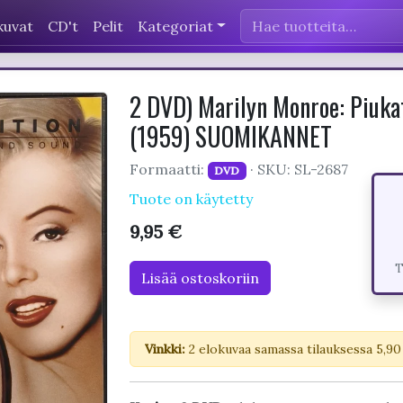
kuvat
CD't
Pelit
Kategoriat
2 DVD) Marilyn Monroe: Piukat
(1959) SUOMIKANNET
Formaatti:
· SKU: SL-2687
DVD
Tuote on käytetty
9,95 €
T
Lisää ostoskoriin
Vinkki:
2 elokuvaa samassa tilauksessa 5,90