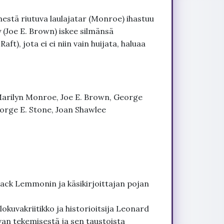
mestä riutuva laulajatar (Monroe) ihastuu
 (Joe E. Brown) iskee silmänsä
t), jota ei ei niin vain huijata, haluaa
Marilyn Monroe, Joe E. Brown, George
eorge E. Stone, Joan Shawlee
ack Lemmonin ja käsikirjoittajan pojan
okuvakriitikko ja historioitsija Leonard
van tekemisestä ja sen taustoista