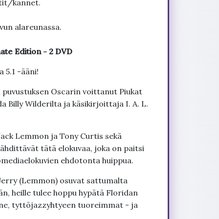
tit/kannet.
ivun alareunassa.
mate Edition - 2 DVD
 5.1 -ääni!
 puvustuksen Oscarin voittanut Piukat
illy Wilderilta ja käsikirjoittaja I. A. L.
 Jack Lemmon ja Tony Curtis sekä
hdittävät tätä elokuvaa, joka on paitsi
komediaelokuvien ehdotonta huippua.
a Jerry (Lemmon) osuvat sattumalta
än, heille tulee hoppu hypätä Floridan
hne, tyttöjazzyhtyeen tuoreimmat - ja