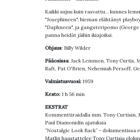
Kaikki sujuu kuin rasvattu... kunnes lem
"Josephineen", hieman elähtänyt playboy
"Daphneen", ja gangsteripomo (George Raf
panna heidät jäihin ikiajoiksi.
Ohjaus
: Billy Wilder
Pääosissa
: Jack Lemmon, Tony Curtis, 
Raft, Pat O'Brien, Nehemiah Persoff, G
Valmistusvuosi:
1959
Kesto:
1 h 56 min
EKSTRAT
Kommenttiraidalla mm. Tony Curtisin, J
Paul Diamonidin ajatuksia
”Nostalgic Look Back” - dokumentissa el
Matlin haastattelee Tony Curtisia eloku