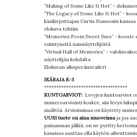
”Making of Some Like It Hot” - dokumen
”The Legacy of Some Like It Hot” - koo
käsikirjoittajan Curtis Hansonin kanssa
elokuva tehtiin
”Memories From Sweet Sues” - kooste e
esiintyneitä naisnäyttelijöitä
”Virtual Hall of Memories” - valokuvakoo
näyttelijän kohdalta
Elokuvan alkuperäistraileri
IKÄRAJA K-3
**********************************
KUNTOARVIOT:
Levyjen kuntoarviot on
numeroarviointi koskee, siis levyn lukupi
sisältöä. Arvioinnissa on käytetty nume
UUSI tuote on aina muoveissa
ja jos su
painauman jälkiä, on ne pyritty kertoma
kansissa saattaa olla käytön aiheuttamia 