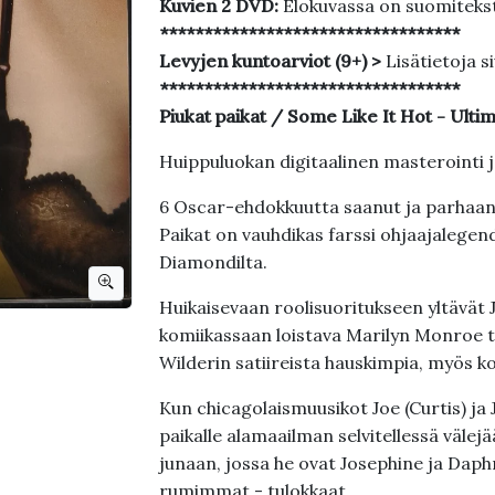
Kuvien 2 DVD:
Elokuvassa on suomiteks
**********************************
Levyjen kuntoarviot (9+) >
Lisätietoja s
**********************************
Piukat paikat / Some Like It Hot - Ulti
Huippuluokan digitaalinen masterointi ja
6 Oscar-ehdokkuutta saanut ja parhaan
Paikat on vauhdikas farssi ohjaajalegenda B
Diamondilta.
Huikaisevaan roolisuoritukseen yltävät
komiikassaan loistava Marilyn Monroe tä
Wilderin satiireista hauskimpia, myös 
Kun chicagolaismuusikot Joe (Curtis) j
paikalle alamaailman selvitellessä välejä
junaan, jossa he ovat Josephine ja Dap
rumimmat - tulokkaat.