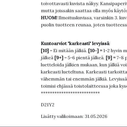
toivottavasti kuvista näkyy. Kansipaperi
mutta joissakin saattaa olla myös käytös
HUOM!
Ilmoituskuvissa, varsinkin 3. k
puolin tuotteen reunaa, joten tuotteessa
Kuntoarviot "karkeasti" levyissä
:
[10]
= Ei mitään jälkiä.
[10-] =
1-2 hyvin m
jälkeä
[9+]
= 5-6 pientä jälkeä.
[9] =
7-8 
luetteloida jälkien mukaan, kun jälkiä voi
karkeasti lueteltuna. Karkeasti tarkoittaa
vähemmän tai enemmän jälkiä. Levyissä ei
toimisi ehjässä toistolaitteessa joka ky
**************************
D21Y2
Lisätty valikoimaan: 31.05.2026