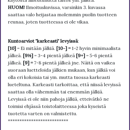
käytöstä aiheutunutta taitos ym. jälkeä.
HUOM!
Ilmoituskuvissa, varsinkin 3. kuvassa
saattaa valo heijastaa molemmin puolin tuotteen
reunaa, joten tuotteessa ei ole vikaa.
Kuntoarviot "karkeasti" levyissä
:
[10]
= Ei mitään jälkiä.
[10-] =
1-2 hyvin minimaalista
jälkeä.
[9½]
= 3-4 pientä jälkeä
[9+]
= 5-6 pientä
jälkeä.
[9] =
7-8 pientä jälkeä jne. Näitä on vaikea
suoraan luetteloida jälkien mukaan, kun jälkiä voi
olla eri kokoisia tai ym. mutta tuossa karkeasti
lueteltuna. Karkeasti tarkoittaa, että niissä levyissä
saattaa olla vähemmän tai enemmän jälkiä.
Levyissä ei ole niin pahoja jälkiä, etteivätkö ne
toimisi ehjässä toistolaitteessa joka kyseistä
tuotetta varten on valmistettu.
**************************