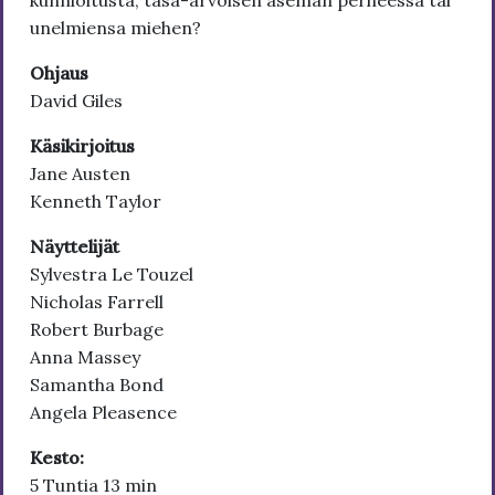
kunnioitusta, tasa-arvoisen aseman perheessä tai
unelmiensa miehen?
Ohjaus
David Giles
Käsikirjoitus
Jane Austen
Kenneth Taylor
Näyttelijät
Sylvestra Le Touzel
Nicholas Farrell
Robert Burbage
Anna Massey
Samantha Bond
Angela Pleasence
Kesto:
5 Tuntia 13 min