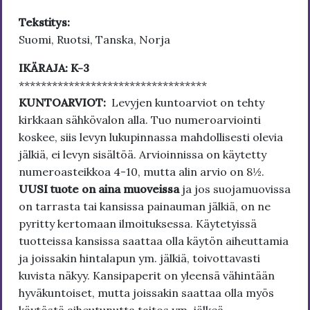
Tekstitys:
Suomi, Ruotsi, Tanska, Norja
IKÄRAJA: K-3
**********************************
KUNTOARVIOT:
Levyjen kuntoarviot on tehty
kirkkaan sähkövalon alla. Tuo numeroarviointi
koskee, siis levyn lukupinnassa mahdollisesti olevia
jälkiä, ei levyn sisältöä. Arvioinnissa on käytetty
numeroasteikkoa 4-10, mutta alin arvio on 8½.
UUSI tuote on aina muoveissa
ja jos suojamuovissa
on tarrasta tai kansissa painauman jälkiä, on ne
pyritty kertomaan ilmoituksessa. Käytetyissä
tuotteissa kansissa saattaa olla käytön aiheuttamia
ja joissakin hintalapun ym. jälkiä, toivottavasti
kuvista näkyy. Kansipaperit on yleensä vähintään
hyväkuntoiset, mutta joissakin saattaa olla myös