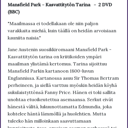
Mansfield Park - Kasvattitytön Tarina - 2 DVD
(BBC)
"Maailmassa ei todellakaan ole niin paljon
varakkaita miehiä, kuin täällä on heidän arvoisiaan
kauniita naisia."
Jane Austenin suosikkiromaani Mansfield Park -
Kasvattitytön tarina on kriitikoiden ympäri
maailman ylistämä kertomus. Tarina sijoittuu
Mansfield Parkin kartanoon 1800-luvun
Englannissa. Kartanossa asuu Sir Thomas Bertram
perheineen, ja siellä varttuu myöskin heidän köyhä
sukulaistyttönsä Fanny Price. Hänen ei toki sallita
unohtaa etuoikeutettua asemaansa. Serkut eivät
hänestä välitä, lukuunottamatta Edmundia, joka
kohtelee häntä lämmöllä ja huolehtien. Mutta
tuleeko hän milloinkaan saavuttamaan