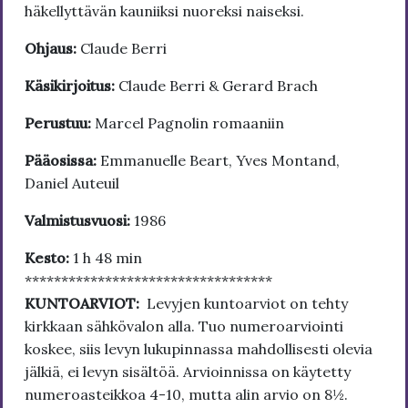
häkellyttävän kauniiksi nuoreksi naiseksi.
Ohjaus:
Claude Berri
Käsikirjoitus:
Claude Berri & Gerard Brach
Perustuu:
Marcel Pagnolin romaaniin
Pääosissa:
Emmanuelle Beart, Yves Montand,
Daniel Auteuil
Valmistusvuosi:
1986
Kesto:
1 h 48 min
**********************************
KUNTOARVIOT:
Levyjen kuntoarviot on tehty
kirkkaan sähkövalon alla. Tuo numeroarviointi
koskee, siis levyn lukupinnassa mahdollisesti olevia
jälkiä, ei levyn sisältöä. Arvioinnissa on käytetty
numeroasteikkoa 4-10, mutta alin arvio on 8½.