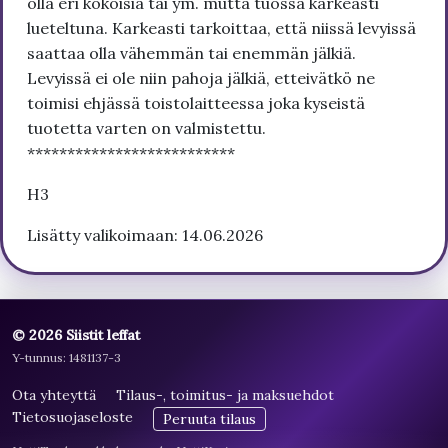
olla eri kokoisia tai ym. mutta tuossa karkeasti
lueteltuna. Karkeasti tarkoittaa, että niissä levyissä
saattaa olla vähemmän tai enemmän jälkiä.
Levyissä ei ole niin pahoja jälkiä, etteivätkö ne
toimisi ehjässä toistolaitteessa joka kyseistä
tuotetta varten on valmistettu.
**************************
H3
Lisätty valikoimaan: 14.06.2026
© 2026 Siistit leffat
Y-tunnus: 1481137-3
Ota yhteyttä
Tilaus-, toimitus- ja maksuehdot
Tietosuojaseloste
Peruuta tilaus