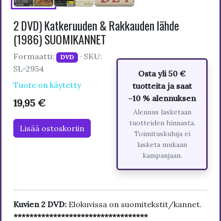
2 DVD) Katkeruuden & Rakkauden lähde
(1986) SUOMIKANNET
Formaatti:
· SKU:
DVD
SL-2954
Osta yli 50 €
Tuote on käytetty
tuotteita ja saat
-10 % alennuksen
19,95 €
Alennus lasketaan
tuotteiden hinnasta.
Lisää ostoskoriin
Toimituskuluja ei
lasketa mukaan
kampanjaan.
Kuvien 2 DVD:
Elokuvissa on suomitekstit/kannet.
**********************************