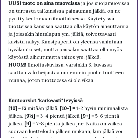
UUSI tuote on aina muoveissa
ja jos suojamuovissa
on tarrasta tai kansissa painauman jälkiä, on ne
pyritty kertomaan ilmoituksessa. Käytetyissä
tuotteissa kansissa saattaa olla käytön aiheuttamia
ja joissakin hintalapun ym. jälkiä, toivottavasti
kuvista näkyy. Kansipaperit on yleensä vähintään
hyväkuntoiset, mutta joissakin saattaa olla myös
käytöstä aiheutunutta taitos ym. jälkeä.
HUOM!
Ilmoituskuvissa, varsinkin 3. kuvassa
saattaa valo heijastaa molemmin puolin tuotteen
reunaa, joten tuotteessa ei ole vikaa.
Kuntoarviot "karkeasti" levyissä
:
[10]
= Ei mitään jälkiä.
[10-] =
1-2 hyvin minimaalista
jälkeä.
[9½]
= 3-4 pientä jälkeä
[9+]
= 5-6 pientä
jälkeä.
[9] =
7-8 pientä jälkeä jne. Näitä on vaikea
suoraan luetteloida jälkien mukaan, kun jälkiä voi