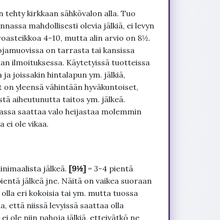
 tehty kirkkaan sähkövalon alla. Tuo
nnassa mahdollisesti olevia jälkiä, ei levyn
roasteikkoa 4-10, mutta alin arvio on 8½.
ojamuovissa on tarrasta tai kansissa
an ilmoituksessa. Käytetyissä tuotteissa
ja joissakin hintalapun ym. jälkiä,
t on yleensä vähintään hyväkuntoiset,
tä aiheutunutta taitos ym. jälkeä.
uvassa saattaa valo heijastaa molemmin
 ei ole vikaa.
inimaalista jälkeä.
[9½]
= 3-4 pientä
pientä jälkeä jne. Näitä on vaikea suoraan
 olla eri kokoisia tai ym. mutta tuossa
, että niissä levyissä saattaa olla
 ole niin pahoja jälkiä, etteivätkö ne