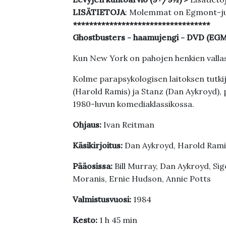
LISÄTIETOJA
: Molemmat on Egmont-ju
**********************************
Ghostbusters - haamujengi - DVD (E
Kun New York on pahojen henkien vallas
Kolme parapsykologisen laitoksen tutkij
(Harold Ramis) ja Stanz (Dan Aykroyd),
1980-luvun komediaklassikossa.
Ohjaus:
Ivan Reitman
Käsikirjoitus:
Dan Aykroyd, Harold Rami
Pääosissa:
Bill Murray, Dan Aykroyd, Si
Moranis, Ernie Hudson, Annie Potts
Valmistusvuosi:
1984
Kesto:
1 h 45 min