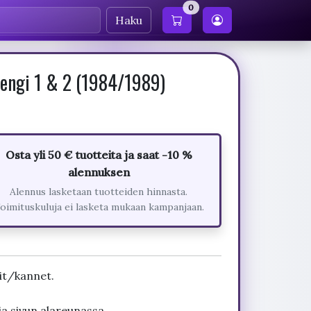
0
Haku
engi 1 & 2 (1984/1989)
Osta yli 50 € tuotteita ja saat -10 %
alennuksen
Alennus lasketaan tuotteiden hinnasta.
oimituskuluja ei lasketa mukaan kampanjaan.
it/kannet.
ja sivun alareunassa.