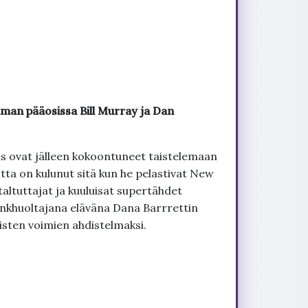
man pääosissa Bill Murray ja Dan
is ovat jälleen kokoontuneet taistelemaan
otta on kulunut sitä kun he pelastivat New
taltuttajat ja kuuluisat supertähdet
sinkhuoltajana eläväna Dana Barrrettin
sten voimien ahdistelmaksi.