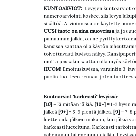
**********************************
KUNTOARVIOT:
Levyjen kuntoarviot on
numeroarviointi koskee, siis levyn lukupi
sisältöä. Arvioinnissa on käytetty nume
UUSI tuote on aina muoveissa
ja jos su
painauman jälkiä, on ne pyritty kertoma
kansissa saattaa olla käytön aiheuttamia 
toivottavasti kuvista näkyy. Kansipaperi
mutta joissakin saattaa olla myös käytös
HUOM!
Ilmoituskuvissa, varsinkin 3. k
puolin tuotteen reunaa, joten tuotteessa
Kuntoarviot "karkeasti" levyissä
:
[10]
= Ei mitään jälkiä.
[10-] =
1-2 hyvin m
jälkeä
[9+]
= 5-6 pientä jälkeä.
[9] =
7-8 
luetteloida jälkien mukaan, kun jälkiä voi
karkeasti lueteltuna. Karkeasti tarkoittaa
vähemmän tai enemmän jälkiä. Levyissä ei