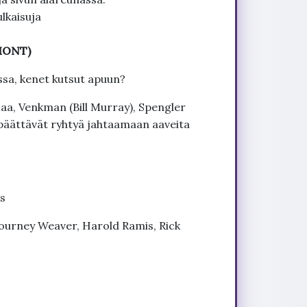
lkaisuja
GMONT)
sa, kenet kutsut apuun?
aa, Venkman (Bill Murray), Spengler
 päättävät ryhtyä jahtaamaan aaveita
s
gourney Weaver, Harold Ramis, Rick