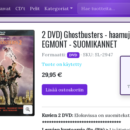
kuvat
CD't
Pelit
Kategoriat
2 DVD) Ghostbusters - haamuj
EGMONT - SUOMIKANNET
Formaatti:
· SKU: SL-2947
DVD
Tuote on käytetty
29,95 €
T
Lisää ostoskoriin
Kuvien 2 DVD:
Elokuvissa on suomitekst
**********************************
Levyjen kuntoarvio (9+/9½) >
Lisätieto