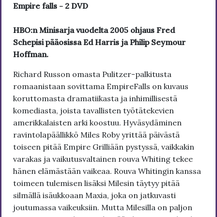
Empire falls - 2 DVD
HBO:n Minisarja vuodelta 2005 ohjaus Fred
Schepisi pääosissa Ed Harris ja Philip Seymour
Hoffman.
Richard Russon omasta Pulitzer-palkitusta
romaanistaan sovittama EmpireFalls on kuvaus
koruttomasta dramatiikasta ja inhimillisestä
komediasta, joista tavallisten työtätekevien
amerikkalaisten arki koostuu. Hyväsydäminen
ravintolapäällikkö Miles Roby yrittää päivästä
toiseen pitää Empire Grilliään pystyssä, vaikkakin
varakas ja vaikutusvaltainen rouva Whiting tekee
hänen elämästään vaikeaa. Rouva Whitingin kanssa
toimeen tulemisen lisäksi Milesin täytyy pitää
silmällä isäukkoaan Maxia, joka on jatkuvasti
joutumassa vaikeuksiin. Mutta Milesilla on paljon