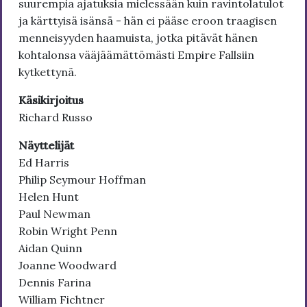
suurempia ajatuksia mielessään kuin ravintolatulot
ja kärttyisä isänsä - hän ei pääse eroon traagisen
menneisyyden haamuista, jotka pitävät hänen
kohtalonsa vääjäämättömästi Empire Fallsiin
kytkettynä.
Käsikirjoitus
Richard Russo
Näyttelijät
Ed Harris
Philip Seymour Hoffman
Helen Hunt
Paul Newman
Robin Wright Penn
Aidan Quinn
Joanne Woodward
Dennis Farina
William Fichtner