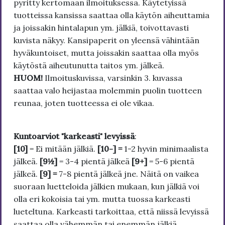
pyritty kertomaan ilmoituksessa. Käytetyissä
tuotteissa kansissa saattaa olla käytön aiheuttamia
ja joissakin hintalapun ym. jälkiä, toivottavasti
kuvista näkyy. Kansipaperit on yleensä vähintään
hyväkuntoiset, mutta joissakin saattaa olla myös
käytöstä aiheutunutta taitos ym. jälkeä.
HUOM!
Ilmoituskuvissa, varsinkin 3. kuvassa
saattaa valo heijastaa molemmin puolin tuotteen
reunaa, joten tuotteessa ei ole vikaa.
Kuntoarviot "karkeasti" levyissä
:
[10]
= Ei mitään jälkiä.
[10-] =
1-2 hyvin minimaalista
jälkeä.
[9½]
= 3-4 pientä jälkeä
[9+]
= 5-6 pientä
jälkeä.
[9] =
7-8 pientä jälkeä jne. Näitä on vaikea
suoraan luetteloida jälkien mukaan, kun jälkiä voi
olla eri kokoisia tai ym. mutta tuossa karkeasti
lueteltuna. Karkeasti tarkoittaa, että niissä levyissä
saattaa olla vähemmän tai enemmän jälkiä.