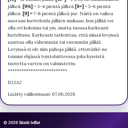
jälkeä.
[9½]
= 3-4 pientä jälkeä
[9+]
= 5-6 pientä
jälkeä.
[9] =
7-8 pientä jälkeä jne. Näitä on vaikea
suoraan luetteloida jälkien mukaan, kun jälkiä voi
olla eri kokoisia tai ym. mutta tuossa karkeasti
lueteltuna. Karkeasti tarkoittaa, että niissä levyissä
saattaa olla vähemmän tai enemmän jälkiä.
Levyissä ei ole niin pahoja jälkiä, etteivätkö ne
toimisi ehjässä toistolaitteessa joka kyseistä
tuotetta varten on valmistettu.
**************************
D22A2
Lisätty valikoimaan: 07.06.2026
© 2026 Siistit leffat