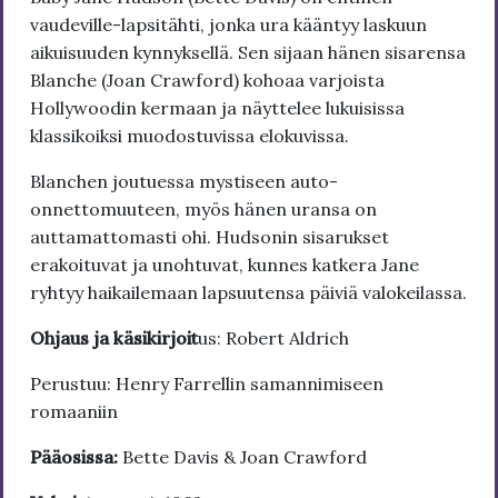
vaudeville-lapsitähti, jonka ura kääntyy laskuun
aikuisuuden kynnyksellä. Sen sijaan hänen sisarensa
Blanche (Joan Crawford) kohoaa varjoista
Hollywoodin kermaan ja näyttelee lukuisissa
klassikoiksi muodostuvissa elokuvissa.
Blanchen joutuessa mystiseen auto-
onnettomuuteen, myös hänen uransa on
auttamattomasti ohi. Hudsonin sisarukset
erakoituvat ja unohtuvat, kunnes katkera Jane
ryhtyy haikailemaan lapsuutensa päiviä valokeilassa.
Ohjaus ja käsikirjoit
us: Robert Aldrich
Perustuu: Henry Farrellin samannimiseen
romaaniin
Pääosissa:
Bette Davis & Joan Crawford