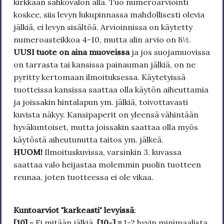
kirkkaan sähkövalon alla. Tuo numeroarviointi
koskee, siis levyn lukupinnassa mahdollisesti olevia
jälkiä, ei levyn sisältöä. Arvioinnissa on käytetty
numeroasteikkoa 4-10, mutta alin arvio on 8½.
UUSI tuote on aina muoveissa
ja jos suojamuovissa
on tarrasta tai kansissa painauman jälkiä, on ne
pyritty kertomaan ilmoituksessa. Käytetyissä
tuotteissa kansissa saattaa olla käytön aiheuttamia
ja joissakin hintalapun ym. jälkiä, toivottavasti
kuvista näkyy. Kansipaperit on yleensä vähintään
hyväkuntoiset, mutta joissakin saattaa olla myös
käytöstä aiheutunutta taitos ym. jälkeä.
HUOM!
Ilmoituskuvissa, varsinkin 3. kuvassa
saattaa valo heijastaa molemmin puolin tuotteen
reunaa, joten tuotteessa ei ole vikaa.
Kuntoarviot "karkeasti" levyissä
:
[10]
= Ei mitään jälkiä.
[10-] =
1-2 hyvin minimaalista