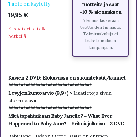
Tuote on käytetty
tuotteita ja saat
-10 % alennuksen
19,95 €
Alennus lasketaan
tuotteiden hinnasta.
Ei saatavilla tällä
Toimituskuluja ei
hetkellä
lasketa mukaan
kampanjaan.
Kuvien 2 DVD: Elokuvassa on suomitekstit/kannet
**********************************
Levyjen kuntoarvio (9,9+) >
Lisätietoja sivun
alareunassa.
**********************************
Mitä tapahtuikaan Baby Janelle? - What Ever
Happened to Baby Jane? - Erikoisjulkaisu - 2 DVD
Baby Jane Hudson (Bette Davis) on entinen