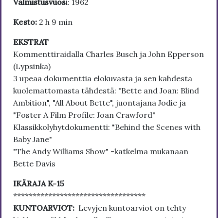
Valmistusvuos
i: 1962
Kesto:
2 h 9 min
EKSTRAT
Kommenttiraidalla Charles Busch ja John Epperson
(Lypsinka)
3 upeaa dokumenttia elokuvasta ja sen kahdesta
kuolemattomasta tähdestä: "Bette and Joan: Blind
Ambition", "All About Bette", juontajana Jodie ja
"Foster A Film Profile: Joan Crawford"
Klassikkolyhytdokumentti: "Behind the Scenes with
Baby Jane"
"The Andy Williams Show" -katkelma mukanaan
Bette Davis
IKÄRAJA K-15
**********************************
KUNTOARVIOT:
Levyjen kuntoarviot on tehty