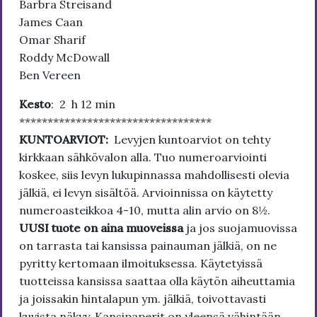
Barbra Streisand
James Caan
Omar Sharif
Roddy McDowall
Ben Vereen
Kesto
: 2 h 12 min
**********************************
KUNTOARVIOT:
Levyjen kuntoarviot on tehty
kirkkaan sähkövalon alla. Tuo numeroarviointi
koskee, siis levyn lukupinnassa mahdollisesti olevia
jälkiä, ei levyn sisältöä. Arvioinnissa on käytetty
numeroasteikkoa 4-10, mutta alin arvio on 8½.
UUSI tuote on aina muoveissa
ja jos suojamuovissa
on tarrasta tai kansissa painauman jälkiä, on ne
pyritty kertomaan ilmoituksessa. Käytetyissä
tuotteissa kansissa saattaa olla käytön aiheuttamia
ja joissakin hintalapun ym. jälkiä, toivottavasti
kuvista näkyy. Kansipaperit on yleensä vähintään