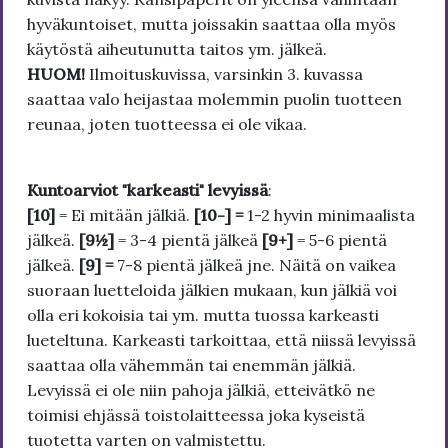
hyväkuntoiset, mutta joissakin saattaa olla myös
käytöstä aiheutunutta taitos ym. jälkeä.
HUOM!
Ilmoituskuvissa, varsinkin 3. kuvassa
saattaa valo heijastaa molemmin puolin tuotteen
reunaa, joten tuotteessa ei ole vikaa.
Kuntoarviot "karkeasti" levyissä
:
[10]
= Ei mitään jälkiä.
[10-] =
1-2 hyvin minimaalista
jälkeä.
[9½]
= 3-4 pientä jälkeä
[9+]
= 5-6 pientä
jälkeä.
[9] =
7-8 pientä jälkeä jne. Näitä on vaikea
suoraan luetteloida jälkien mukaan, kun jälkiä voi
olla eri kokoisia tai ym. mutta tuossa karkeasti
lueteltuna. Karkeasti tarkoittaa, että niissä levyissä
saattaa olla vähemmän tai enemmän jälkiä.
Levyissä ei ole niin pahoja jälkiä, etteivätkö ne
toimisi ehjässä toistolaitteessa joka kyseistä
tuotetta varten on valmistettu.