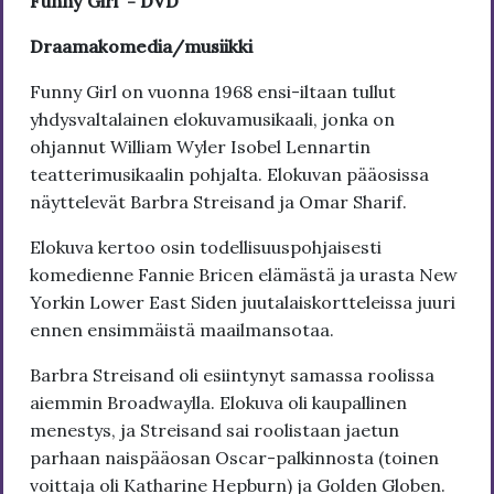
Funny Girl - DVD
Draamakomedia/musiikki
Funny Girl on vuonna 1968 ensi-iltaan tullut
yhdysvaltalainen elokuvamusikaali, jonka on
ohjannut William Wyler Isobel Lennartin
teatterimusikaalin pohjalta. Elokuvan pääosissa
näyttelevät Barbra Streisand ja Omar Sharif.
Elokuva kertoo osin todellisuuspohjaisesti
komedienne Fannie Bricen elämästä ja urasta New
Yorkin Lower East Siden juutalaiskortteleissa juuri
ennen ensimmäistä maailmansotaa.
Barbra Streisand oli esiintynyt samassa roolissa
aiemmin Broadwaylla. Elokuva oli kaupallinen
menestys, ja Streisand sai roolistaan jaetun
parhaan naispääosan Oscar-palkinnosta (toinen
voittaja oli Katharine Hepburn) ja Golden Globen.