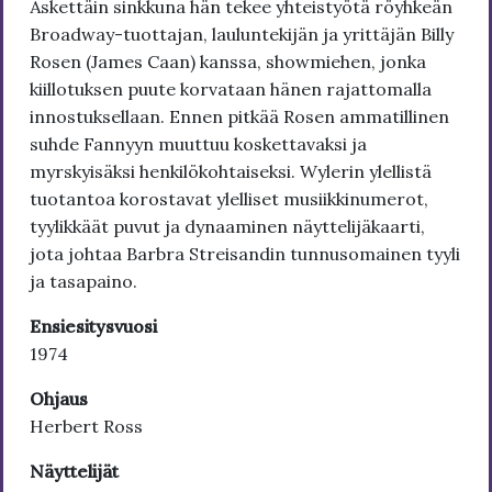
Äskettäin sinkkuna hän tekee yhteistyötä röyhkeän
Broadway-tuottajan, lauluntekijän ja yrittäjän Billy
Rosen (James Caan) kanssa, showmiehen, jonka
kiillotuksen puute korvataan hänen rajattomalla
innostuksellaan. Ennen pitkää Rosen ammatillinen
suhde Fannyyn muuttuu koskettavaksi ja
myrskyisäksi henkilökohtaiseksi. Wylerin ylellistä
tuotantoa korostavat ylelliset musiikkinumerot,
tyylikkäät puvut ja dynaaminen näyttelijäkaarti,
jota johtaa Barbra Streisandin tunnusomainen tyyli
ja tasapaino.
Ensiesitysvuosi
1974
Ohjaus
Herbert Ross
Näyttelijät