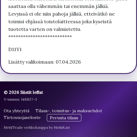
saattaa olla vähemmän tai enemmän jälkiä.
Levyissä ei ole niin pahoja jälkiä, etteivätkö ne
toimisi ehjässä toistolaitteessa joka kyseistä
tuotetta varten on valmistettu.
**************************
D11Y1
Lisätty valikoimaan: 07.04.2026
© 2026 Siistit leffat
Y-tunnus: 1481137-3
Ota yhteyttä
Tilaus-, toimitus- ja maksuehdot
Tietosuojaseloste
Peruuta tilaus
NettiTrade verkkokauppa by NettiKari