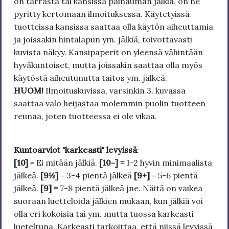
on tarrasta tai kansissa painauman jälkiä, on ne
pyritty kertomaan ilmoituksessa. Käytetyissä
tuotteissa kansissa saattaa olla käytön aiheuttamia
ja joissakin hintalapun ym. jälkiä, toivottavasti
kuvista näkyy. Kansipaperit on yleensä vähintään
hyväkuntoiset, mutta joissakin saattaa olla myös
käytöstä aiheutunutta taitos ym. jälkeä.
HUOM!
Ilmoituskuvissa, varsinkin 3. kuvassa
saattaa valo heijastaa molemmin puolin tuotteen
reunaa, joten tuotteessa ei ole vikaa.
Kuntoarviot "karkeasti" levyissä
:
[10]
= Ei mitään jälkiä.
[10-] =
1-2 hyvin minimaalista
jälkeä.
[9½]
= 3-4 pientä jälkeä
[9+]
= 5-6 pientä
jälkeä.
[9] =
7-8 pientä jälkeä jne. Näitä on vaikea
suoraan luetteloida jälkien mukaan, kun jälkiä voi
olla eri kokoisia tai ym. mutta tuossa karkeasti
lueteltuna. Karkeasti tarkoittaa, että niissä levyissä