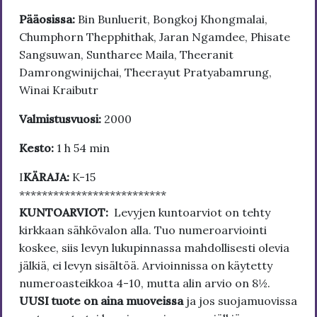
Pääosissa:
Bin Bunluerit, Bongkoj Khongmalai,
Chumphorn Thepphithak, Jaran Ngamdee, Phisate
Sangsuwan, Suntharee Maila, Theeranit
Damrongwinijchai, Theerayut Pratyabamrung,
Winai Kraibutr
Valmistusvuosi:
2000
Kesto:
1 h 54 min
I
KÄRAJA:
K-15
**************************
KUNTOARVIOT:
Levyjen kuntoarviot on tehty
kirkkaan sähkövalon alla. Tuo numeroarviointi
koskee, siis levyn lukupinnassa mahdollisesti olevia
jälkiä, ei levyn sisältöä. Arvioinnissa on käytetty
numeroasteikkoa 4-10, mutta alin arvio on 8½.
UUSI tuote on aina muoveissa
ja jos suojamuovissa