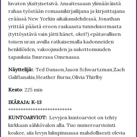
luvaton yksityisetsivä. Ansaitessaan ylimääräistä
rahaa työstään romaanikirjailijana ja kirjoittajana
eräässä New Yorkin aikakauslehdessä, Jonathan
yrittää päästä eroon raskaasta tunnekuormasta
(tyttöystävä vain jätti hänet, okei?) epätavallisen
toisen uran avulla ratkaisemalla kadonneiden
henkilöiden, vakoojuuden ja uskottomuuden
tapauksia Suuressa Omenassa.
Näyttelijä
t: Ted Danson,Jason Schwartzman,Zach
Galifianakis,Heather Burns,Olivia Thirlby
Kesto
: 225 min
IKÄRAJA: K-13
**************************
KUNTOARVIOT:
Levyjen kuntoarviot on tehty
kirkkaan sähkövalon alla. Tuo numeroarviointi
koskee, siis levyn lukupinnassa mahdollisesti olevia