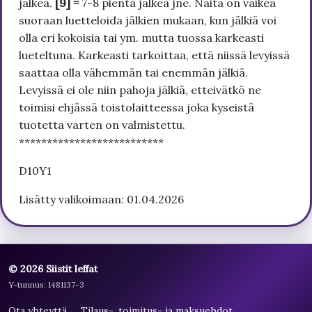
jälkeä.
[9] =
7-8 pientä jälkeä jne. Näitä on vaikea
suoraan luetteloida jälkien mukaan, kun jälkiä voi
olla eri kokoisia tai ym. mutta tuossa karkeasti
lueteltuna. Karkeasti tarkoittaa, että niissä levyissä
saattaa olla vähemmän tai enemmän jälkiä.
Levyissä ei ole niin pahoja jälkiä, etteivätkö ne
toimisi ehjässä toistolaitteessa joka kyseistä
tuotetta varten on valmistettu.
**************************
D10Y1
Lisätty valikoimaan: 01.04.2026
© 2026 Siistit leffat
Y-tunnus: 1481137-3
Ota yhteyttä
Tilaus-, toimitus- ja maksuehdot