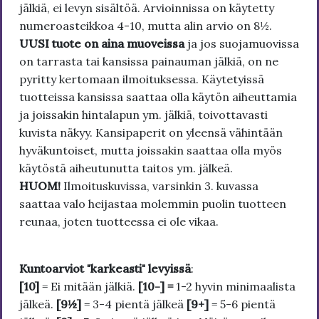
jälkiä, ei levyn sisältöä. Arvioinnissa on käytetty
numeroasteikkoa 4-10, mutta alin arvio on 8½.
UUSI tuote on aina muoveissa
ja jos suojamuovissa
on tarrasta tai kansissa painauman jälkiä, on ne
pyritty kertomaan ilmoituksessa. Käytetyissä
tuotteissa kansissa saattaa olla käytön aiheuttamia
ja joissakin hintalapun ym. jälkiä, toivottavasti
kuvista näkyy. Kansipaperit on yleensä vähintään
hyväkuntoiset, mutta joissakin saattaa olla myös
käytöstä aiheutunutta taitos ym. jälkeä.
HUOM!
Ilmoituskuvissa, varsinkin 3. kuvassa
saattaa valo heijastaa molemmin puolin tuotteen
reunaa, joten tuotteessa ei ole vikaa.
Kuntoarviot "karkeasti" levyissä
:
[10]
= Ei mitään jälkiä.
[10-] =
1-2 hyvin minimaalista
jälkeä.
[9½]
= 3-4 pientä jälkeä
[9+]
= 5-6 pientä