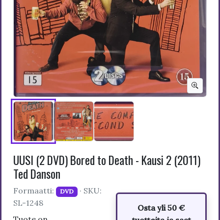
UUSI (2 DVD) Bored to Death - Kausi 2 (2011)
Ted Danson
Formaatti:
· SKU:
DVD
SL-1248
Osta yli 50 €
Tuote on