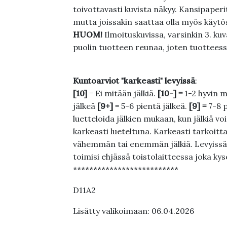
toivottavasti kuvista näkyy. Kansipaperi
mutta joissakin saattaa olla myös käytös
HUOM!
Ilmoituskuvissa, varsinkin 3. k
puolin tuotteen reunaa, joten tuotteessa
Kuntoarviot "karkeasti" levyissä
:
[10]
= Ei mitään jälkiä.
[10-] =
1-2 hyvin m
jälkeä
[9+]
= 5-6 pientä jälkeä.
[9] =
7-8 
luetteloida jälkien mukaan, kun jälkiä voi
karkeasti lueteltuna. Karkeasti tarkoittaa
vähemmän tai enemmän jälkiä. Levyissä ei
toimisi ehjässä toistolaitteessa joka ky
**************************
D11A2
Lisätty valikoimaan: 06.04.2026