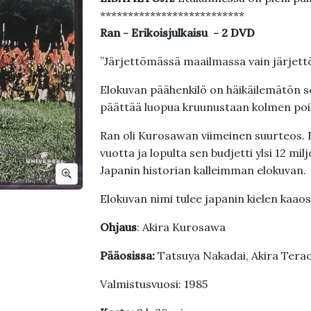
**************************
Ran - Erikoisjulkaisu - 2 DVD
”Järjettömässä maailmassa vain järjett
Elokuvan päähenkilö on häikäilemätön s
päättää luopua kruunustaan kolmen poi
Ran oli Kurosawan viimeinen suurteos.
vuotta ja lopulta sen budjetti ylsi 12 mi
Japanin historian kalleimman elokuvan.
Elokuvan nimi tulee japanin kielen kaaos
Ohjaus
: Akira Kurosawa
Pääosissa:
Tatsuya Nakadai, Akira Terao
Valmistusvuosi: 1985