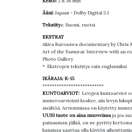
Kesto:
2 h 36 min
Ääni:
Japani - Dolby Digital 5.1
Tekstity
s: Suomi, ruotsi
EKSTRAT
Akira Kurosawa documentary by Chris 
Art of the Samurai: Interview with an e
Photo Gallery
* Ekstrojen tekstitys vain englanniksi
IKÄRAJA: K-15
**************************
KUNTOARVIOT:
Levyjen kuntoarviot on
numeroarviointi koskee, siis levyn lukupi
sisältöä. Arvioinnissa on käytetty nume
UUSI tuote on aina muoveissa
ja jos su
painauman jälkiä, on ne pyritty kertoma
kansissa saattaa olla käytön aiheuttamia 