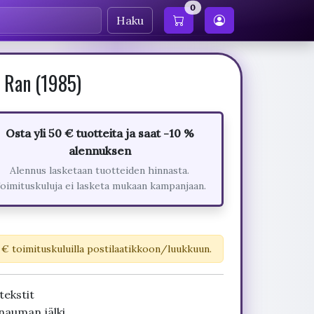
0
Haku
 Ran (1985)
Osta yli 50 € tuotteita ja saat -10 %
alennuksen
Alennus lasketaan tuotteiden hinnasta.
oimituskuluja ei lasketa mukaan kampanjaan.
 € toimituskuluilla postilaatikkoon/luukkuun.
tekstit
nauman jälki.