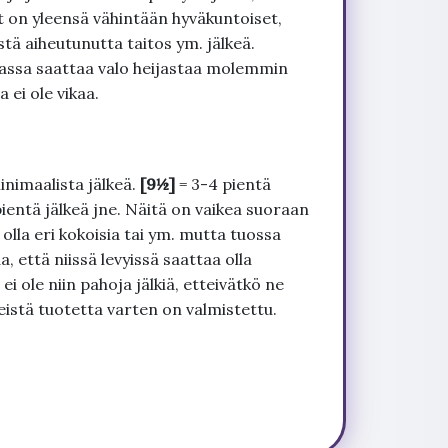
t on yleensä vähintään hyväkuntoiset,
tä aiheutunutta taitos ym. jälkeä.
uvassa saattaa valo heijastaa molemmin
 ei ole vikaa.
inimaalista jälkeä.
[9½]
= 3-4 pientä
pientä jälkeä jne. Näitä on vaikea suoraan
 olla eri kokoisia tai ym. mutta tuossa
, että niissä levyissä saattaa olla
 ole niin pahoja jälkiä, etteivätkö ne
seistä tuotetta varten on valmistettu.