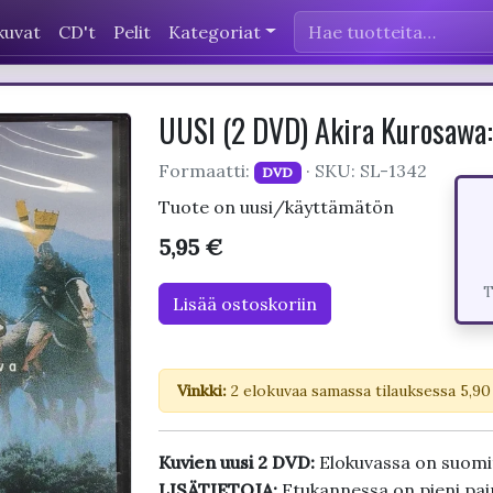
kuvat
CD't
Pelit
Kategoriat
UUSI (2 DVD) Akira Kurosawa:
Formaatti:
· SKU: SL-1342
DVD
Tuote on uusi/käyttämätön
5,95 €
T
Lisää ostoskoriin
Vinkki:
2 elokuvaa samassa tilauksessa 5,90
Kuvien uusi 2 DVD:
Elokuvassa on suomi
LISÄTIETOJA:
Etukannessa on pieni pai