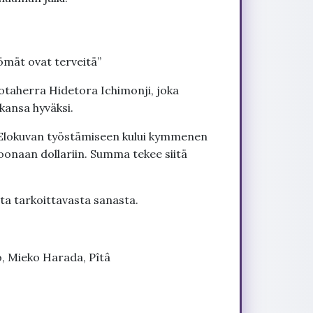
ömät ovat terveitä”
otaherra Hidetora Ichimonji, joka
kansa hyväksi.
 Elokuvan työstämiseen kului kymmenen
ljoonaan dollariin. Summa tekee siitä
ta tarkoittavasta sanasta.
, Mieko Harada, Pîtâ