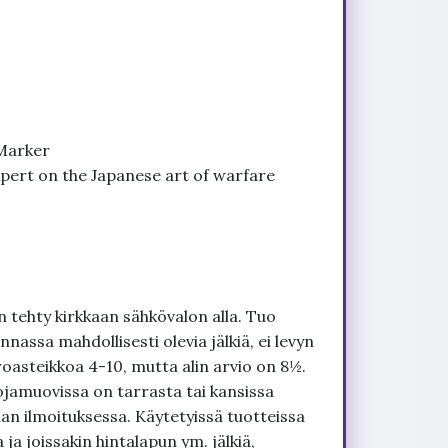
Marker
xpert on the Japanese art of warfare
 tehty kirkkaan sähkövalon alla. Tuo
nnassa mahdollisesti olevia jälkiä, ei levyn
roasteikkoa 4-10, mutta alin arvio on 8½.
ojamuovissa on tarrasta tai kansissa
an ilmoituksessa. Käytetyissä tuotteissa
ja joissakin hintalapun ym. jälkiä,