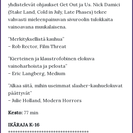
yhdistelevät ohjaukset Get Out ja Us. Nick Damici
(Stake Land, Cold in July, Late Phases) tekee
vahvasti mieleenpainuvan sivuroolin tulokkaita
vainoavana muukalaisena.
”Merkityksellistä kauhua”
– Rob Rector, Film Threat
”Kierteinen ja klaustrofobinen elokuva
vainoharhoista ja pelosta”
– Eric Langberg, Medium
”Alkaa siitä, mihin useimmat slasher-kauhuelokuvat
päättyvät”
– Julie Holland, Modern Horrors
Kesto:
77 min
IKÄRAJA K-16
**********************************