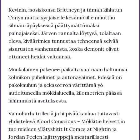
Kevinin, isosiskonsa Brittneyn ja tämän kihlatun
Tonyn matka syrjäiselle kesämökille muuttuu
silmänräpäyksessä päättymättömäksi
painajaiseksi. Järven rannalta löytyvä, tolaltaan
oleva, kiväärimies tunnustaa tehneensä selvää
sisarusten vanhemmista, koska demonit olivat
ottaneet heidät valtaansa.
Muukalainen pakenee paikalta saatuaan haltuunsa
kolmikon puhelimet ja autonavaimet. Edessä on
pakokauhun ja sekasorron värittämä yö
autioituneella mökkialueella, kilometrien päässä
lähimmästä asutuksesta.
Vainoharhatrilleriä ja hiipivää kauhua taitavasti
yhdistelevä Blood Conscious – Mökkitie helvettiin
tuo mieleen yllätyshitit It Comes at Nightin ja
Jordan Peelen lajittyyppejä mestarillisesti