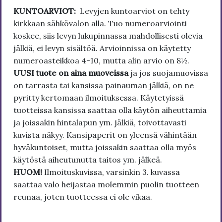
KUNTOARVIOT:
Levyjen kuntoarviot on tehty
kirkkaan sähkövalon alla. Tuo numeroarviointi
koskee, siis levyn lukupinnassa mahdollisesti olevia
jälkiä, ei levyn sisältöä. Arvioinnissa on käytetty
numeroasteikkoa 4-10, mutta alin arvio on 8½.
UUSI tuote on aina muoveissa
ja jos suojamuovissa
on tarrasta tai kansissa painauman jälkiä, on ne
pyritty kertomaan ilmoituksessa. Käytetyissä
tuotteissa kansissa saattaa olla käytön aiheuttamia
ja joissakin hintalapun ym. jälkiä, toivottavasti
kuvista näkyy. Kansipaperit on yleensä vähintään
hyväkuntoiset, mutta joissakin saattaa olla myös
käytöstä aiheutunutta taitos ym. jälkeä.
HUOM!
Ilmoituskuvissa, varsinkin 3. kuvassa
saattaa valo heijastaa molemmin puolin tuotteen
reunaa, joten tuotteessa ei ole vikaa.