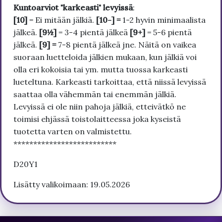
Kuntoarviot "karkeasti" levyissä
:
[10]
= Ei mitään jälkiä.
[10-] =
1-2 hyvin minimaalista
jälkeä.
[9½]
= 3-4 pientä jälkeä
[9+]
= 5-6 pientä
jälkeä.
[9] =
7-8 pientä jälkeä jne. Näitä on vaikea
suoraan luetteloida jälkien mukaan, kun jälkiä voi
olla eri kokoisia tai ym. mutta tuossa karkeasti
lueteltuna. Karkeasti tarkoittaa, että niissä levyissä
saattaa olla vähemmän tai enemmän jälkiä.
Levyissä ei ole niin pahoja jälkiä, etteivätkö ne
toimisi ehjässä toistolaitteessa joka kyseistä
tuotetta varten on valmistettu.
**************************
D20Y1
Lisätty valikoimaan: 19.05.2026