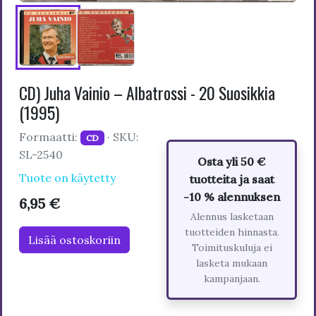
CD) Juha Vainio – Albatrossi - 20 Suosikkia
(1995)
Formaatti:
· SKU:
CD
SL-2540
Osta yli 50 €
Tuote on käytetty
tuotteita ja saat
-10 % alennuksen
6,95 €
Alennus lasketaan
tuotteiden hinnasta.
Lisää ostoskoriin
Toimituskuluja ei
lasketa mukaan
kampanjaan.