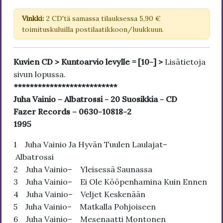
Vinkki:
2 CD'tä samassa tilauksessa 5,90 €
toimituskuluilla postilaatikkoon/luukkuun.
Kuvien CD > Kuntoarvio levylle = [10-] >
Lisätietoja
sivun lopussa.
**************************
Juha Vainio – Albatrossi - 20 Suosikkia - CD
Fazer Records – 0630-10818-2
1995
1 Juha Vainio Ja Hyvän Tuulen Laulajat–
Albatrossi
2 Juha Vainio– Yleisessä Saunassa
3 Juha Vainio– Ei Ole Kööpenhamina Kuin Ennen
4 Juha Vainio– Veljet Keskenään
5 Juha Vainio– Matkalla Pohjoiseen
6 Juha Vainio– Mesenaatti Montonen