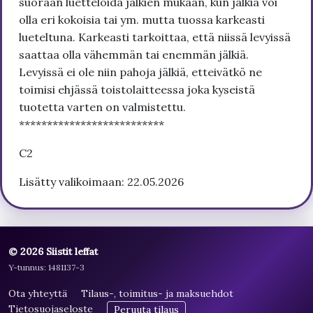
suoraan luetteloida jälkien mukaan, kun jälkiä voi
olla eri kokoisia tai ym. mutta tuossa karkeasti
lueteltuna. Karkeasti tarkoittaa, että niissä levyissä
saattaa olla vähemmän tai enemmän jälkiä.
Levyissä ei ole niin pahoja jälkiä, etteivätkö ne
toimisi ehjässä toistolaitteessa joka kyseistä
tuotetta varten on valmistettu.
**************************
C2
Lisätty valikoimaan: 22.05.2026
© 2026 Siistit leffat
Y-tunnus: 1481137-3
Ota yhteyttä
Tilaus-, toimitus- ja maksuehdot
Tietosuojaseloste
Peruuta tilaus