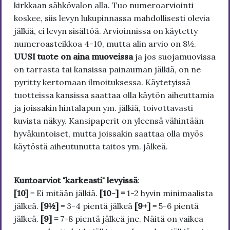
kirkkaan sähkövalon alla. Tuo numeroarviointi
koskee, siis levyn lukupinnassa mahdollisesti olevia
jälkiä, ei levyn sisältöä. Arvioinnissa on käytetty
numeroasteikkoa 4-10, mutta alin arvio on 8½.
UUSI tuote on aina muoveissa
ja jos suojamuovissa
on tarrasta tai kansissa painauman jälkiä, on ne
pyritty kertomaan ilmoituksessa. Käytetyissä
tuotteissa kansissa saattaa olla käytön aiheuttamia
ja joissakin hintalapun ym. jälkiä, toivottavasti
kuvista näkyy. Kansipaperit on yleensä vähintään
hyväkuntoiset, mutta joissakin saattaa olla myös
käytöstä aiheutunutta taitos ym. jälkeä.
Kuntoarviot "karkeasti" levyissä
:
[10]
= Ei mitään jälkiä.
[10-] =
1-2 hyvin minimaalista
jälkeä.
[9½]
= 3-4 pientä jälkeä
[9+]
= 5-6 pientä
jälkeä.
[9] =
7-8 pientä jälkeä jne. Näitä on vaikea