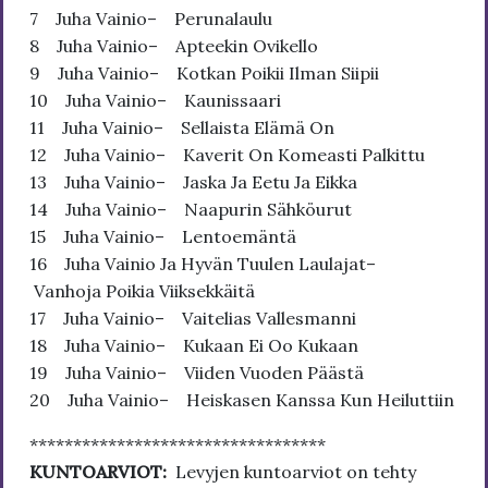
7 Juha Vainio– Perunalaulu
8 Juha Vainio– Apteekin Ovikello
9 Juha Vainio– Kotkan Poikii Ilman Siipii
10 Juha Vainio– Kaunissaari
11 Juha Vainio– Sellaista Elämä On
12 Juha Vainio– Kaverit On Komeasti Palkittu
13 Juha Vainio– Jaska Ja Eetu Ja Eikka
14 Juha Vainio– Naapurin Sähköurut
15 Juha Vainio– Lentoemäntä
16 Juha Vainio Ja Hyvän Tuulen Laulajat–
Vanhoja Poikia Viiksekkäitä
17 Juha Vainio– Vaitelias Vallesmanni
18 Juha Vainio– Kukaan Ei Oo Kukaan
19 Juha Vainio– Viiden Vuoden Päästä
20 Juha Vainio– Heiskasen Kanssa Kun Heiluttiin
**********************************
KUNTOARVIOT:
Levyjen kuntoarviot on tehty