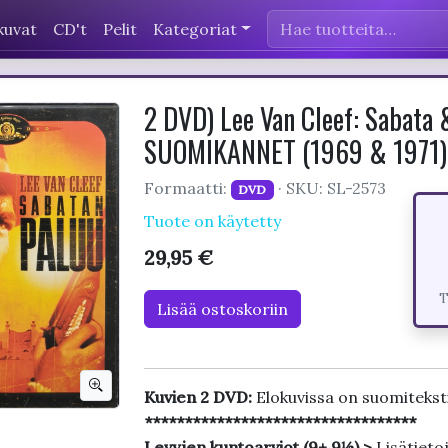
kuvat
CD't
Pelit
Kategoriat
2 DVD) Lee Van Cleef: Sabata 
SUOMIKANNET (1969 & 1971)
Formaatti:
· SKU: SL-2573
DVD
Tuote on käytetty
29,95 €
T
Lisää ostoskoriin
Kuvien 2 DVD:
Elokuvissa on suomitekst
**********************************
Levyjen kuntoarviot (9+,9½) >
Lisätieto