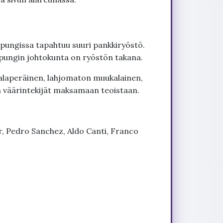
pungissa tapahtuu suuri pankkiryöstö.
aupungin johtokunta on ryöstön takana.
alaperäinen, lahjomaton muukalainen,
na väärintekijät maksamaan teoistaan.
r, Pedro Sanchez, Aldo Canti, Franco