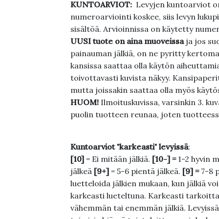
KUNTOARVIOT:
Levyjen kuntoarviot on
numeroarviointi koskee, siis levyn lukupi
sisältöä. Arvioinnissa on käytetty nume
UUSI tuote on aina muoveissa
ja jos su
painauman jälkiä, on ne pyritty kertoma
kansissa saattaa olla käytön aiheuttamia 
toivottavasti kuvista näkyy. Kansipaperi
mutta joissakin saattaa olla myös käytös
HUOM!
Ilmoituskuvissa, varsinkin 3. k
puolin tuotteen reunaa, joten tuotteessa
Kuntoarviot "karkeasti" levyissä
:
[10]
= Ei mitään jälkiä.
[10-] =
1-2 hyvin m
jälkeä
[9+]
= 5-6 pientä jälkeä.
[9] =
7-8 
luetteloida jälkien mukaan, kun jälkiä voi
karkeasti lueteltuna. Karkeasti tarkoittaa
vähemmän tai enemmän jälkiä. Levyissä ei