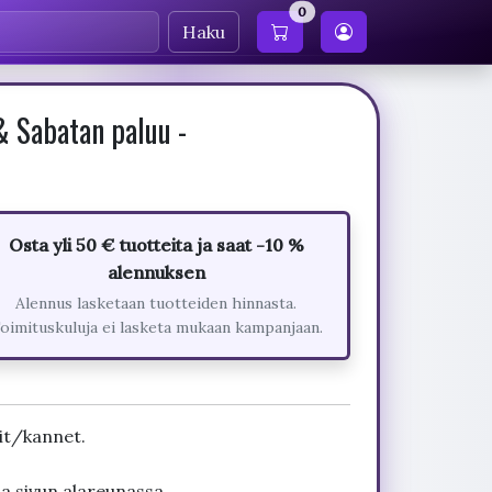
0
Haku
& Sabatan paluu -
Osta yli 50 € tuotteita ja saat -10 %
alennuksen
Alennus lasketaan tuotteiden hinnasta.
oimituskuluja ei lasketa mukaan kampanjaan.
it/kannet.
ja sivun alareunassa.