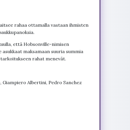
saitsee rahaa ottamalla vastaan ihmisten
 paukkupanoksia.
kuulla, että Hobsonville-nimisen
ee asukkaat maksamaan suuria summia
n tarkoitukseen rahat menevät.
, Giampiero Albertini, Pedro Sanchez