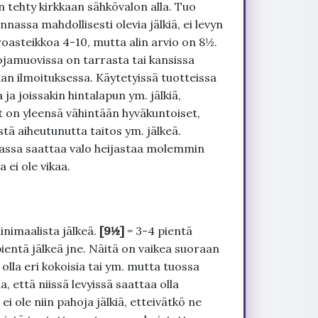
 tehty kirkkaan sähkövalon alla. Tuo
nnassa mahdollisesti olevia jälkiä, ei levyn
roasteikkoa 4-10, mutta alin arvio on 8½.
ojamuovissa on tarrasta tai kansissa
an ilmoituksessa. Käytetyissä tuotteissa
ja joissakin hintalapun ym. jälkiä,
t on yleensä vähintään hyväkuntoiset,
tä aiheutunutta taitos ym. jälkeä.
uvassa saattaa valo heijastaa molemmin
 ei ole vikaa.
inimaalista jälkeä.
[9½]
= 3-4 pientä
pientä jälkeä jne. Näitä on vaikea suoraan
 olla eri kokoisia tai ym. mutta tuossa
, että niissä levyissä saattaa olla
 ole niin pahoja jälkiä, etteivätkö ne